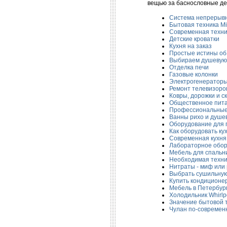
вещью за баснословные де
Система непрерывн
Бытовая техника Mi
Современная техни
Детские кроватки
Кухня на заказ
Простые истины об
Выбираем душевую
Отделка печи
Газовые колонки
Электрогенератор
Ремонт телевизоро
Ковры, дорожки и с
Общественное пит
Профессиональные 
Ванны рихо и душе
Оборудование для 
Как оборудовать ку
Современная кухня
Лабораторное обо
Мебель для спальн
Необходимая техни
Нитраты - миф или
Выбрать сушильну
Купить кондиционер
Мебель в Петербур
Холодильник Whirlpo
Значение бытовой 
Чулан по-современ