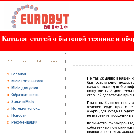
Каталог статей о бытовой технике и обо
Главная
Не так уж давно в нашей ж
Miele Professional
бытность многие предметы
начало своего дня без коф
Miele для дома
нашу жизнь. И даже если 
Обратная связь
ставшей достаточно привы
Задачи Miele
При этом бытовая техника
человека будет просто не
История успеха
уборки, для ухода за одеж
Новости
не встретите, поскольку в
Рекомендации
Количество фирм-произво
собственных поклонников 
являются не только аспект