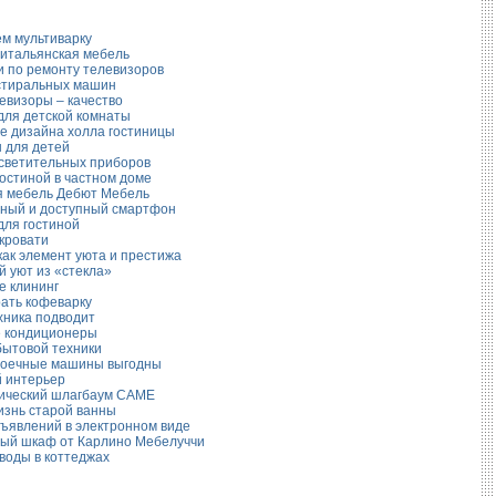
м мультиварку
 итальянская мебель
и по ремонту телевизоров
стиральных машин
евизоры – качество
для детской комнаты
е дизайна холла гостиницы
 для детей
светительных приборов
остиной в частном доме
 мебель Дебют Мебель
ный и доступный смартфон
для гостиной
 кровати
как элемент уюта и престижа
й уют из «стекла»
е клининг
рать кофеварку
хника подводит
 кондиционеры
бытовой техники
оечные машины выгодны
 интерьер
ический шлагбаум CAME
изнь старой ванны
бъявлений в электронном виде
ый шкаф от Карлино Мебелуччи
воды в коттеджах