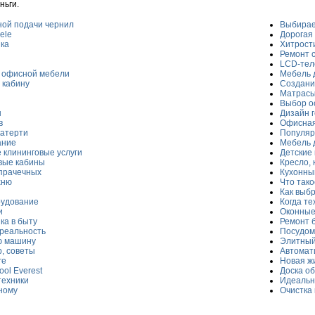
ньги.
ой подачи чернил
Выбирае
ele
Дорогая
ка
Хитрост
Ремонт 
LCD-тел
 офисной мебели
Мебель 
 кабину
Создани
Матрасы
Выбор о
ы
Дизайн г
в
Офисная
катерти
Популяр
ание
Мебель 
клининговые услуги
Детские
вые кабины
Кресло, 
прачечных
Кухонны
хню
Что тако
Как выб
рудование
Когда те
и
Оконные
ка в быту
Ремонт 
 реальность
Посудом
ю машину
Элитный
, советы
Автомат
ге
Новая ж
ol Everest
Доска о
техники
Идеальн
ному
Очистка 