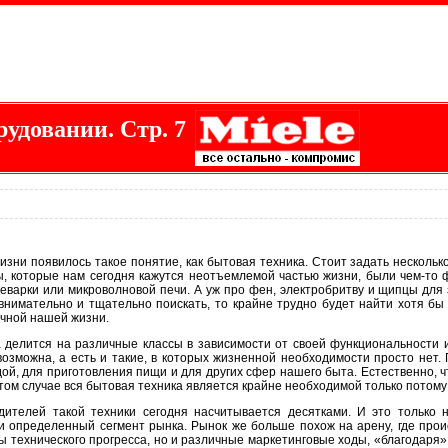
рудовании. Стр. 7
изни появилось такое понятие, как бытовая техника. Стоит задать несколь
, которые нам сегодня кажутся неотъемлемой частью жизни, были чем-то 
еварки или микроволновой печи. А уж про фен, электробритву и щипцы для 
внимательно и тщательно поискать, то крайне трудно будет найти хотя бы
чной нашей жизни.
 делится на различные классы в зависимости от своей функциональности и
возможна, а есть и такие, в которых жизненной необходимости просто нет.
дой, для приготовления пищи и для других сфер нашего быта. Естественно, ч
 этом случае вся бытовая техника является крайне необходимой только потому 
дителей такой техники сегодня насчитывается десятками. И это только 
и определенный сегмент рынка. Рынок же больше похож на арену, где прои
ы технического прогресса, но и различные маркетинговые ходы, «благодаря