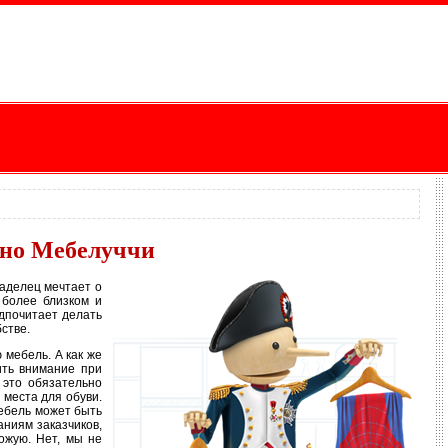
ино Мебелуччи
аделец мечтает о
 более близком и
дпочитает делать
стве.
 мебель. А как же
ить внимание при
 это обязательно
 места для обуви.
мебель может быть
аниям заказчиков,
ожую. Нет, мы не