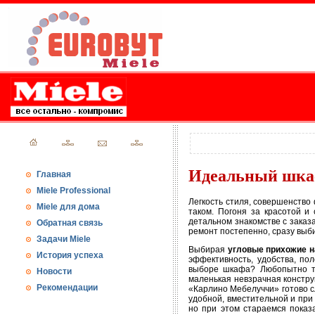
Идеальный шкаф
Главная
Miele Professional
Легкость стиля, совершенство
Miele для дома
таком. Погоня за красотой и
детальном знакомстве с зака
Обратная связь
ремонт постепенно, сразу выб
Задачи Miele
Выбирая
угловые прихожие н
История успеха
эффективность, удобства, по
выборе шкафа? Любопытно то
Новости
маленькая невзрачная конструк
Рекомендации
«Карлино Мебелуччи» готово с
удобной, вместительной и при
но при этом стараемся показа