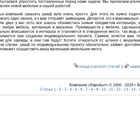
пытаемся упростить поставленные перед нами задачи. Мы прилагаем усилия
волен новой мебелью и нашей работой.
 компаний заказать шкаф купе очень просто. Для этого не нужно ездит
всего один звонок, и к вам отправят замерщика. Делается это в максимально 
или двух у вас есть все шансы обзавестись новым предметом интерьера, 
ь любую мебель, купленную в магазине. Преимуществ у мебели, сделанной
еально вписывается в интерьер и становится в отведенное место, так ведь
ывается при создании индивидуального проекта. Скажем, хочется вам, ч
и для одежды, и они там будут! Хотите отказаться от штанги с вешалка
ом случае, шкаф по индивидуальному проекту обязательно займет достойн
поможет осуществить вашу маленькую мебельную мечту.
назад в каталог статей
|
наве
Компания «Евробыт» © 2000 - 2026 г.
Статьи 1
-
2
-
3
-
4
-
5
-
6
-
7
-
8
-
9
-
10
-
11
-
12
-
13
-
14
-