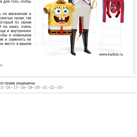
 для того, чтобы
ь по магазинам и
сжатые сроки, так
который по своим
 на заказ, очень
 еще и внутреннее
тобы в новеньком
ми и заменить ее
ое место в вашем
рх
 Все права защищены
15
-
16
-
17
-
18
-
19
-
20
-
21
-
22
-
23
-