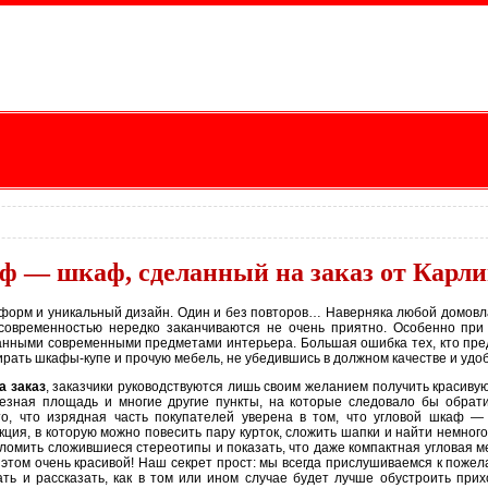
 — шкаф, сделанный на заказ от Карл
 форм и уникальный дизайн. Один и без повторов… Наверняка любой домовл
 современностью нередко заканчиваются не очень приятно. Особенно при
занными современными предметами интерьера. Большая ошибка тех, кто пре
ирать шкафы-купе и прочую мебель, не убедившись в должном качестве и удоб
а заказ
, заказчики руководствуются лишь своим желанием получить красивую
лезная площадь и многие другие пункты, на которые следовало бы обрат
, что изрядная часть покупателей уверена в том, что угловой шкаф —
ция, в которую можно повесить пару курток, сложить шапки и найти немного
ломить сложившиеся стереотипы и показать, что даже компактная угловая 
 этом очень красивой! Наш секрет прост: мы всегда прислушиваемся к пожел
ть и рассказать, как в том или ином случае будет лучше обустроить прих