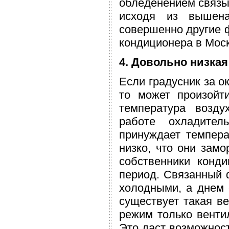
обледенением связыв
исходя из вышена
совершенно другие ф
кондиционера в Мос
4. Довольно низкая
Если градусник за о
то может произойт
температура возду
работе охладител
принуждает темпера
низко, что они зам
собственники конд
период. Связанный ф
холодными, а днем 
существует такая ве
режим только венти
Это даст возможност