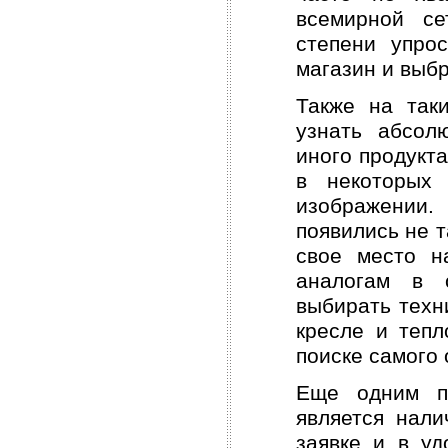
всемирной се
степени упро
магазин и выбр
Также на так
узнать абсол
иного продукт
в некоторых
изображении.
появились не т
свое место н
аналогам в 
выбирать техни
кресле и тепл
поиске самого 
Еще одним пр
является нали
заявке и в уд