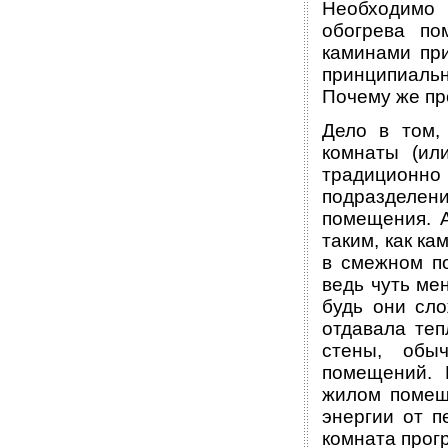
Необходимо 
обогрева по
каминами пр
принципиаль
Почему же пр
Дело в том,
комнаты (ил
традиционно
подразделен
помещения. А
таким, как ка
в смежном по
ведь чуть ме
будь они сло
отдавала теп
стены, обы
помещений. 
жилом помещ
энергии от п
комната прог