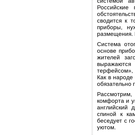
системой ав
Российские
обстоятельс
сводится к т
приборы, ну
размещения. 
Система ото
основе приб
жителей заг
выражаются 
терфейсом», 
Как в народе
обязательно 
Рассмотрим,
комфорта и у
английский 
спиной к ка
беседует с г
уютом.