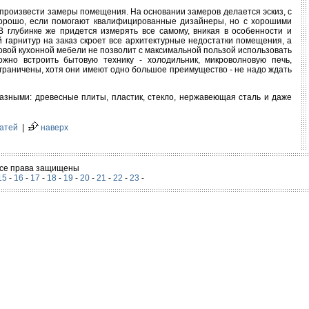
е произвести замеры помещения. На основании замеров делается эскиз, с
хорошо, если помогают квалифицированные дизайнеры, но с хорошими
В глубинке же придется измерять все самому, вникая в особенности и
гарнитур на заказ скроет все архитектурные недостатки помещения, а
овой кухонной мебели не позволит с максимальной пользой использовать
ожно встроить бытовую технику - холодильник, микроволновую печь,
ограничены, хотя они имеют одно большое преимущество - не надо ждать
разными: древесные плиты, пластик, стекло, нержавеющая сталь и даже
татей
|
наверх
 Все права защищены
15
-
16
-
17
-
18
-
19
-
20
-
21
-
22
-
23
-