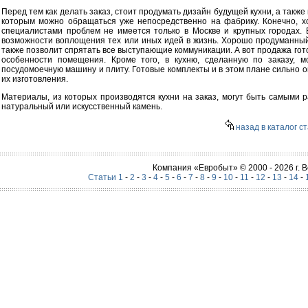
Перед тем как делать заказ, стоит продумать дизайн будущей кухни, а такж
которым можно обращаться уже непосредственно на фабрику. Конечно, 
специалистами проблем не имеется только в Москве и крупных городах. 
возможности воплощения тех или иных идей в жизнь. Хорошо продуманный 
также позволит спрятать все выступающие коммуникации. А вот продажа гот
особенности помещения. Кроме того, в кухню, сделанную по заказу, м
посудомоечную машину и плиту. Готовые комплекты и в этом плане сильно 
их изготовления.
Материалы, из которых производятся кухни на заказ, могут быть самыми 
натуральный или искусственный камень.
назад в каталог с
Компания «Евробыт» © 2000 - 2026 г.
Статьи 1
-
2
-
3
-
4
-
5
-
6
-
7
-
8
-
9
-
10
-
11
-
12
-
13
-
14
-