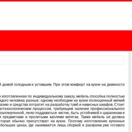
й домой голодным и уставшим. При этом комфорт на кухне на девяносто
о изготовленная по индивидуальному заказу, мебель способна полностью
ждого человека разные: одному необходим на кухне полноценный мягкий
тазию и средства потратит на разработку тумб и навесных шкафов. Стоит
окотехнологическим процессом, требующим наличия профессионального
аллергенной, легко поддаваться чистке, быть устойчивой к царапинам и
ми предметами и пролитыми каплями кипятка. Также мебель не должна
торая обычно присутствует на кухне. Поэтому изготовление кухонных
ебольших цехах, где занимаются лишь сборкой и раскроем уже готового