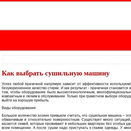
Как выбрать сушильную машину
Успех любой прачечной напрямую зависит от эффективности используемо
безукоризненное качество стирки. И как результат - прачечная становится
том, чтобы оборудование было высокотехнологичным, многофункциональ
компактным и легким в обслуживании. Только при грамотном выборе обору
выйти на хорошую прибыль.
Виды оборудования
Большое количество хозяек привыкли считать, что сушильная машина – это
обманчивым и относительно поверхностным. Существует много ситуаций, 
касается семей, которые проживают в небольших квартирах без особых удо
всем помещении. А после сушки надо приступать к глажке одежды. У мно