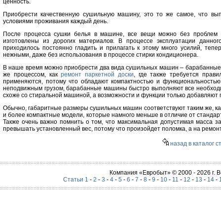
ценность.
Приобрести качественную сушильную машину, это то же самое, что в
условиями проживания каждый день.
После процесса сушки белья в машине, все вещи можно без проблем 
изготовлены из дорогих материалов. В процессе эксплуатации данног
приходилось постоянно гладить и прилагать к этому много усилий, тепе
нежными, даже без использования в процессе стирки кондиционера.
В наше время можно приобрести два вида сушильных машин – барабанные 
же процессом, как
ремонт паркетной доски
, где также требуется прави
применяются, потому что обладают компактностью и функциональностью.
неподвижным грузом, барабанные машины быстро выполняют все необходим
схоже со стиральной машиной, а возможности и функции только добавляют 
Обычно, габаритные размеры сушильных машин соответствуют таким же, как
и более компактные модели, которые намного меньше в отличие от стандарта
Также очень важно помнить о том, что максимальная допустимая масса за
превышать установленный вес, потому что произойдет поломка, а на ремон
назад в каталог с
Компания «Евробыт» © 2000 - 2026 г.
Статьи 1
-
2
-
3
-
4
-
5
-
6
-
7
-
8
-
9
-
10
-
11
-
12
-
13
-
14
-