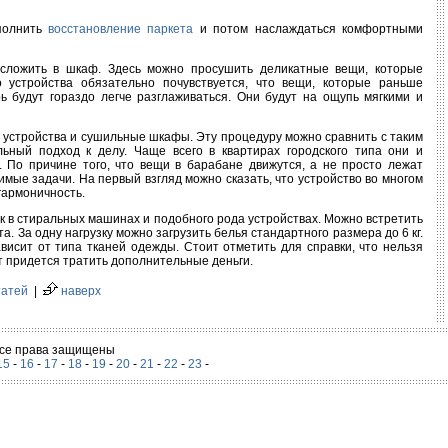
ыполнить
восстановление паркета
и потом наслаждаться комфортными
сложить в шкаф. Здесь можно просушить деликатные вещи, которые
о устройства обязательно почувствуется, что вещи, которые раньше
рь будут гораздо легче разглаживаться. Они будут на ощупь мягкими и
устройства и сушильные шкафы. Эту процедуру можно сравнить с таким
льный подход к делу. Чаще всего в квартирах городского типа они и
 По причине того, что вещи в барабане движутся, а не просто лежат
ые задачи. На первый взгляд можно сказать, что устройство во многом
гармоничность.
 в стиральных машинах и подобного рода устройствах. Можно встретить
. За одну нагрузку можно загрузить белья стандартного размера до 6 кг.
висит от типа тканей одежды. Стоит отметить для справки, что нельзя
т придется тратить дополнительные деньги.
татей
|
наверх
 Все права защищены
15
-
16
-
17
-
18
-
19
-
20
-
21
-
22
-
23
-