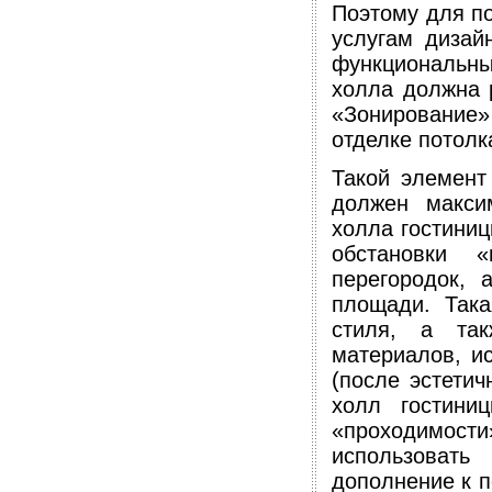
Поэтому для по
услугам дизай
функциональн
холла должна 
«Зонирование» 
отделке потолк
Такой элемент
должен макси
холла гостиниц
обстановки «
перегородок, 
площади. Така
стиля, а так
материалов, и
(после эстетич
холл гостини
«проходимост
использовать
дополнение к п