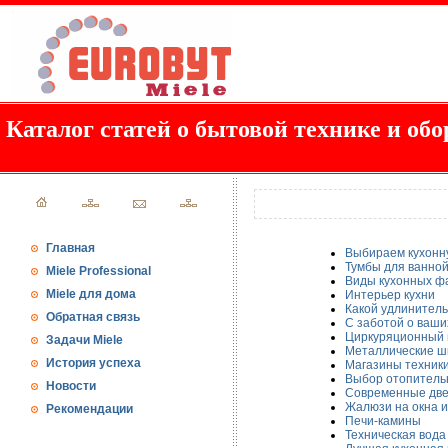
Каталог статей о бытовой технике и обо
Главная
Выбираем кухонн
Тумбы для ванно
Miele Professional
Виды кухонных ф
Miele для дома
Интерьер кухни
Какой удлинитель
Обратная связь
С заботой о ваши
Циркуряционный 
Задачи Miele
Металлические 
История успеха
Магазины техники
Выбор отопитель
Новости
Современные дв
Жалюзи на окна и
Рекомендации
Печи-камины
Техническая вода