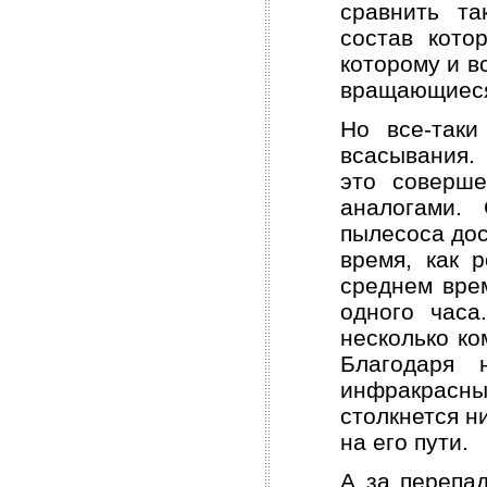
сравнить т
состав кото
которому и в
вращающиеся
Но все-таки
всасывания.
это соверше
аналогами. 
пылесоса дос
время, как 
среднем вре
одного часа
несколько ко
Благодаря 
инфракрасн
столкнется н
на его пути.
А за перепа