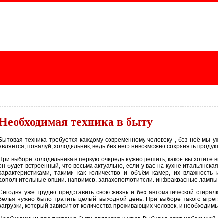
Необходимая техника в быту
Бытовая техника требуется каждому современному человеку , без неё мы 
является, пожалуй, холодильник, ведь без него невозможно сохранять продукт
При выборе холодильника в первую очередь нужно решить, какое вы хотите в
он будет встроенный, что весьма актуально, если у вас на кухне итальянс
характеристиками, такими как количество и объём камер, их влажность
дополнительные опции, например, запахопоглотители, инфракрасные лампы, 
Сегодня уже трудно представить свою жизнь и без автоматической стиралк
белья нужно было тратить целый выходной день. При выборе такого агрег
загрузки, который зависит от количества проживающих человек, и необходим