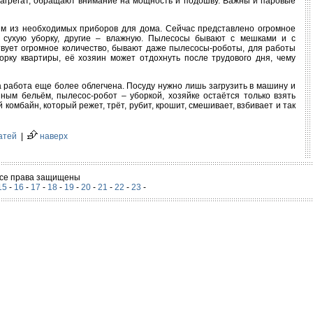
агрегат, обращают внимание на мощность и подошву. Важны и паровые
им из необходимых приборов для дома. Сейчас представлено огромное
 сухую уборку, другие – влажную. Пылесосы бывают с мешками и с
твует огромное количество, бывают даже пылесосы-роботы, для работы
орку квартиры, её хозяин может отдохнуть после трудового дня, чему
 работа еще более облегчена. Посуду нужно лишь загрузить в машину и
ным бельём, пылесос-робот – уборкой, хозяйке остаётся только взять
комбайн, который режет, трёт, рубит, крошит, смешивает, взбивает и так
атей
|
наверх
 Все права защищены
15
-
16
-
17
-
18
-
19
-
20
-
21
-
22
-
23
-