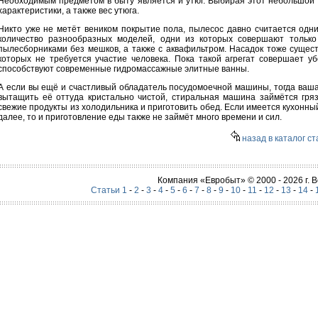
Необходимым предметом в быту является и утюг. Выбирая этот небольшой 
характеристики, а также вес утюга.
Никто уже не метёт веником покрытие пола, пылесос давно считается одн
количество разнообразных моделей, одни из которых совершают только
пылесборниками без мешков, а также с аквафильтром. Насадок тоже сущес
которых не требуется участие человека. Пока такой агрегат совершает уб
способствуют современные гидромассажные элитные ванны.
А если вы ещё и счастливый обладатель посудомоечной машины, тогда ваша
вытащить её оттуда кристально чистой, стиральная машина займётся гряз
свежие продукты из холодильника и приготовить обед. Если имеется кухонный 
далее, то и приготовление еды также не займёт много времени и сил.
назад в каталог ст
Компания «Евробыт» © 2000 - 2026 г.
Статьи 1
-
2
-
3
-
4
-
5
-
6
-
7
-
8
-
9
-
10
-
11
-
12
-
13
-
14
-