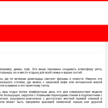
например, диван, пуф. Эти вещи призваны создавать атмосферу уюта,
терьера, но и место отдыха для всей семьи и ваших гостей.
ра, где по вечерам домочадцы смотрят фильмы и новости. Именно эти
нального столика, где можно с чашечкой кофе или интересной книгой
гня в камине и его приятному теплу.
ь ваш отдых более комфортным, день ото дня совершенствуя модели
сло большущее, округлое с плавными переходами спинки в подлокотники с
ктное, изысканно-аскетичное с достаточно жесткой прямой спинкой и
бели может быть оформлен красивой обивочной тканью или дорогой