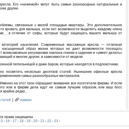
ресла. Его «начинкой» могут быть самые разнородные натуральные и
гие другие.
проблемы, связанные с малой площадью квартиры. Это дополнительное
Это кровать для малыша, если нет возможности выделить каждому члену
ми, , в отличие от софы, которые будут защищать вашего малыша от
 категорий населения. Современные массажные кресла — отличная
й, насыщенный образ жизни которых не дает возможности посещать
т всевозможные регулировки наклона спинки к сидению и «умеет делать»
ающий и многие другие, в зависимости от модели.
оенной пепельницей и даже баром, которые находятся в подлокотнике.
о посвятить несколько десятков статей. Нынешние офисные кресла
применением самых разнообразных материалов.
. Именно на этот трон обращают внимание все посетители фирмы. И если
 что или в фирме дела идут не самым лучшим образом, или ваш босс
 крайне редко...
статей
|
наверх
 Все права защищены
15
-
16
-
17
-
18
-
19
-
20
-
21
-
22
-
23
-