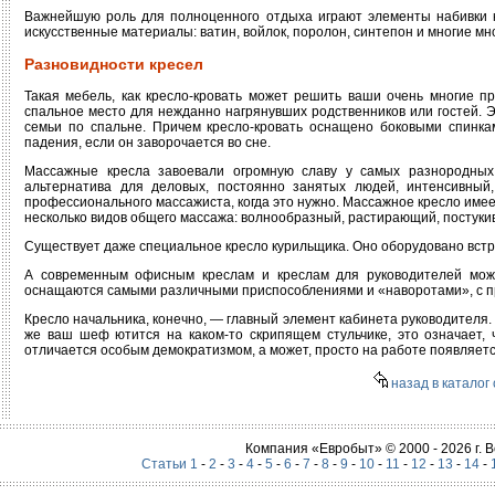
Важнейшую роль для полноценного отдыха играют элементы набивки к
искусственные материалы: ватин, войлок, поролон, синтепон и многие мно
Разновидности кресел
Такая мебель, как кресло-кровать может решить ваши очень многие 
спальное место для нежданно нагрянувших родственников или гостей. 
семьи по спальне. Причем кресло-кровать оснащено боковыми спинка
падения, если он заворочается во сне.
Массажные кресла завоевали огромную славу у самых разнородных
альтернатива для деловых, постоянно занятых людей, интенсивны
профессионального массажиста, когда это нужно. Массажное кресло имее
несколько видов общего массажа: волнообразный, растирающий, постукив
Существует даже специальное кресло курильщика. Оно оборудовано встр
А современным офисным креслам и креслам для руководителей можн
оснащаются самыми различными приспособлениями и «наворотами», с 
Кресло начальника, конечно, — главный элемент кабинета руководителя
же ваш шеф ютится на каком-то скрипящем стульчике, это означает,
отличается особым демократизмом, а может, просто на работе появляется
назад в каталог 
Компания «Евробыт» © 2000 - 2026 г.
Статьи 1
-
2
-
3
-
4
-
5
-
6
-
7
-
8
-
9
-
10
-
11
-
12
-
13
-
14
-