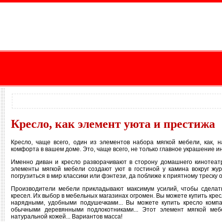
Кресло, как элемент уюта и престижа
Кресло, чаще всего, один из элементов набора мягкой мебели, как, 
комфорта в вашем доме. Это, чаще всего, не только главное украшение ин
Именно диван и кресло разворачивают в сторону домашнего кинотеат
элементы мягкой мебели создают уют в гостиной у камина вокруг жур
погрузиться в мир классики или фэнтези, да поближе к приятному треску о
Производители мебели прикладывают максимум усилий, чтобы сделат
кресел. Их выбор в мебельных магазинах огромен. Вы можете купить кре
нарядными, удобными подушечками... Вы можете купить кресло компа
обычными деревянными подлокотниками... Этот элемент мягкой ме
натуральной кожей... Вариантов масса!