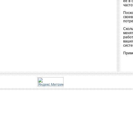
ее в 
часто
Поско
своев
потре
Сколь
менят
работ
вашег
систе
Приме