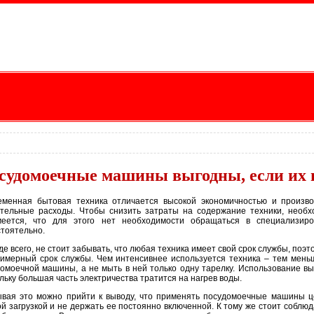
судомоечные машины выгодны, если их 
еменная бытовая техника отличается высокой экономичностью и произво
тельные расходы. Чтобы снизить затраты на содержание техники, необхо
меется, что для этого нет необходимости обращаться в специализир
тоятельно.
е всего, не стоит забывать, что любая техника имеет свой срок службы, по
имерный срок службы. Чем интенсивнее используется техника – тем мень
омоечной машины, а не мыть в ней только одну тарелку. Использование вы
льку большая часть электричества тратится на нагрев воды.
вая это можно прийти к выводу, что применять посудомоечные машины ц
й загрузкой и не держать ее постоянно включенной. К тому же стоит соблю