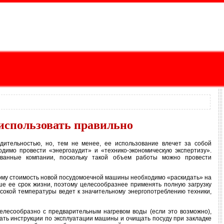
использовать правильно
дительностью, но, тем не менее, ее использование влечет за собой
димо провести «энергоаудит» и «технико-экономическую экспертизу».
ованные компании, поскольку такой объем работы можно провести
этому стоимость новой посудомоечной машины необходимо «раскидать» на
ше ее срок жизни, поэтому целесообразнее применять полную загрузку
сокой температуры ведет к значительному энергопотреблению техники,
елесообразно с предварительным нагревом воды (если это возможно),
дать инструкции по эксплуатации машины и очищать посуду при закладке