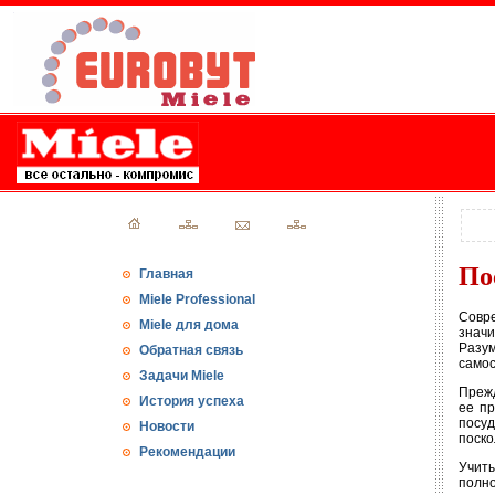
По
Главная
Miele Professional
Совр
Miele для дома
значи
Разу
Обратная связь
самос
Задачи Miele
Прежд
История успеха
ее пр
посуд
Новости
поско
Рекомендации
Учиты
полно