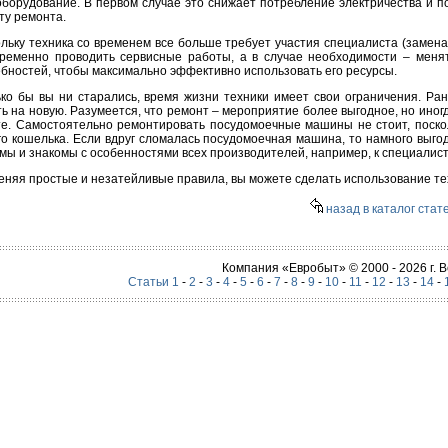
оборудование. В первом случае это снижает потребление электричества и 
ту ремонта.
льку техника со временем все больше требует участия специалиста (замена
ременно проводить сервисные работы, а в случае необходимости – меня
бностей, чтобы максимально эффективно использовать его ресурсы.
ко бы вы ни старались, время жизни техники имеет свои ограничения. Р
ь на новую. Разумеется, что ремонт – мероприятие более выгодное, но ино
е. Самостоятельно ремонтировать посудомоечные машины не стоит, посколь
о кошелька. Если вдруг сломалась посудомоечная машина, то намного выго
мы и знакомы с особенностями всех производителей, например, к специалиста
няя простые и незатейливые правила, вы можете сделать использование тех
назад в каталог стат
Компания «Евробыт» © 2000 - 2026 г.
Статьи 1
-
2
-
3
-
4
-
5
-
6
-
7
-
8
-
9
-
10
-
11
-
12
-
13
-
14
-