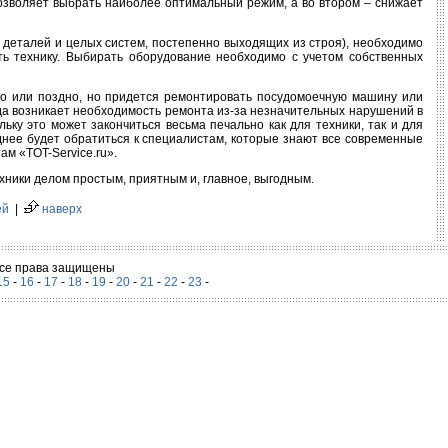
позволяет выбрать наиболее оптимальный режим, а во втором – снижает
 деталей и целых систем, постепенно выходящих из строя), необходимо
ть технику. Выбирать оборудование необходимо с учетом собственных
ано или поздно, но придется ремонтировать посудомоечную машину или
гда возникает необходимость ремонта из-за незначительных нарушений в
ку это может закончиться весьма печально как для техники, так и для
днее будет обратиться к специалистам, которые знают все современные
м «TOT-Service.ru».
ники делом простым, приятным и, главное, выгодным.
ей
|
наверх
 Все права защищены
15
-
16
-
17
-
18
-
19
-
20
-
21
-
22
-
23
-