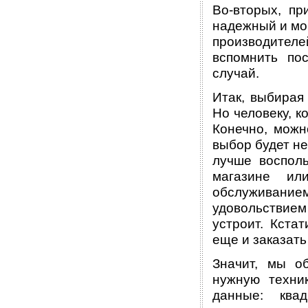
Во-вторых, пр
надежный и мо
производител
вспомнить по
случай.
Итак, выбирая
Но человеку, к
Конечно, можн
выбор будет н
лучше восполь
магазине ил
обслуживанием
удовольствием
устроит. Кста
еще и заказат
Значит, мы о
нужную техни
данные: ква