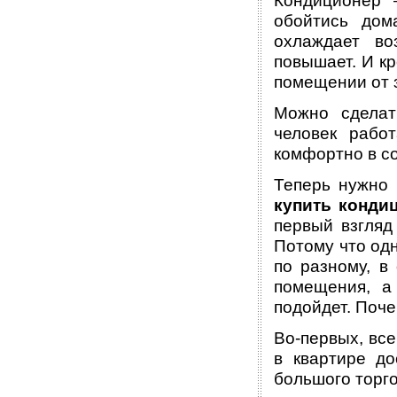
Кондиционер 
обойтись дом
охлаждает во
повышает. И кр
помещении от 
Можно сделат
человек рабо
комфортно в с
Теперь нужно 
купить конди
первый взгляд
Потому что од
по разному, в
помещения, а
подойдет. Поч
Во-первых, вс
в квартире д
большого торг