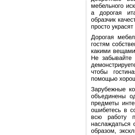
мебельного иск
а дорогая ит
образчик качес
просто украсят
Дорогая мебел
гостям собстве
какими вещами 
Не забывайте 
демонстрирует
чтобы гостин
помощью хорош
Зарубежные ко
объединены о
предметы инте
ошибетесь в с
всю работу п
наслаждаться 
образом, экск