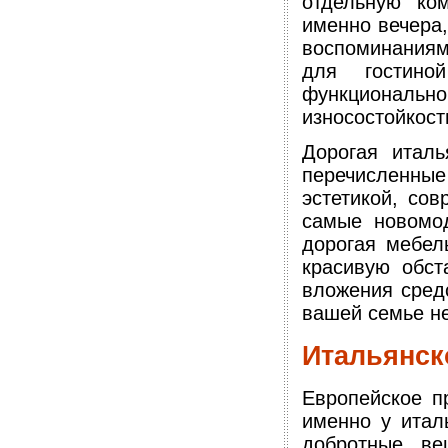
отдельную ко
именно вечера,
воспоминания
для гостино
функциональн
износостойкост
Дорогая италь
перечисленны
эстетикой, со
самые новомод
дорогая мебел
красивую обст
вложения сред
вашей семье не
Итальянск
Европейское п
именно у итал
добротные в