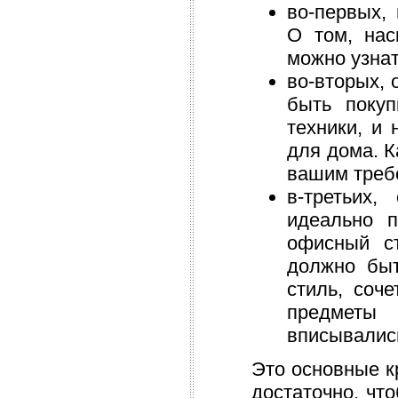
во-первых,
О том, нас
можно узнат
во-вторых, 
быть покуп
техники, и
для дома. 
вашим треб
в-третьих,
идеально п
офисный с
должно быт
стиль, соч
предметы 
вписывались
Это основные к
достаточно, чт