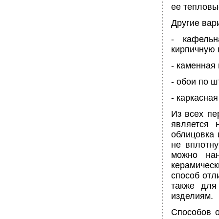
ее тепловы
Другие вар
- кафельн
кирпичную 
- каменная 
- обои по ш
- каркасная
Из всех пе
является 
облицовка 
не вплотну
можно нан
керамичес
способ отл
также для
изделиям.
Способов о