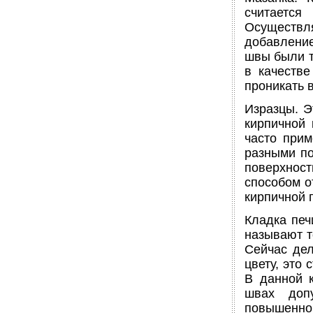
считаетс
Осуществл
добавление
швы были т
в качеств
проникать 
Изразцы. Э
кирпичной
часто прим
разными по
поверхнос
способом о
кирпичной 
Кладка печ
называют т
Сейчас дел
цвету, это
В данной к
швах доп
повышенног