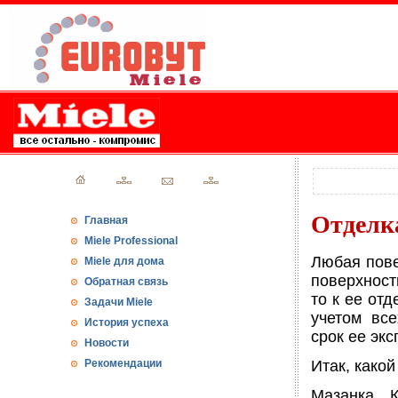
Отделк
Главная
Miele Professional
Любая пове
Miele для дома
поверхност
Обратная связь
то к ее от
Задачи Miele
учетом все
История успеха
срок ее экс
Новости
Рекомендации
Итак, како
Мазанка. 