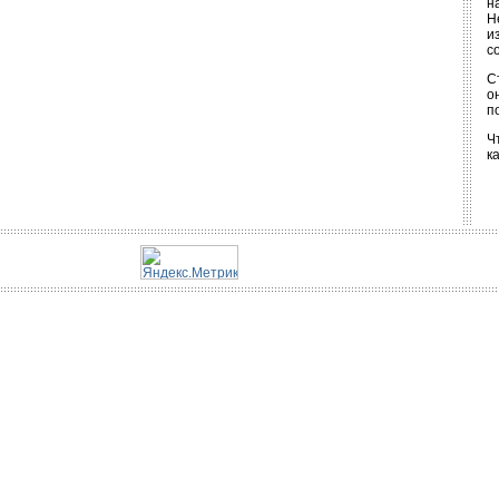
н
Н
и
с
С
о
п
Ч
к