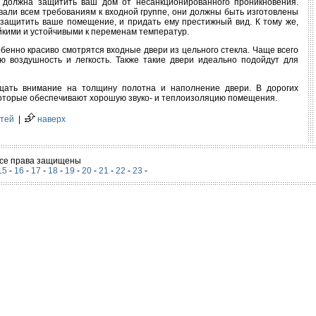
й должна защитить ваш дом от несанкционированного проникновения.
али всем требованиям к входной группе, они должны быть изготовлены
и защитить ваше помещение, и придать ему престижный вид. К тому же,
йкими и устойчивыми к переменам температур.
обенно красиво смотрятся входные двери из цельного стекла. Чаще всего
ю воздушность и легкость. Также такие двери идеально подойдут для
ращать внимание на толщину полотна и наполнение двери. В дорогих
 которые обеспечивают хорошую звуко- и теплоизоляцию помещения.
атей
|
наверх
 Все права защищены
15
-
16
-
17
-
18
-
19
-
20
-
21
-
22
-
23
-