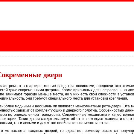
Современные двери
елая ремонт в квартире, многие следят за новинками, предпочитают самы
остей даже современными дверями. Кроме привычных для нас распашных двер
упе занимают гораздо меньше места, но у них есть свои сложности в установ
ригинальность, они требуют специального места для установки крепления.
аиболее модными и необычными являются межкомнатные рото-двери. Эта мод
олностью зависит от комплектующих и дверного полотна. Особенностью данн
вери по определенной траектории. Современные механизмы и качественна
раектории. Такие двери свидетельствует об отличном вкусе хозяина и о ег
равыми, так и левыми и для этого необязательно менять петли.
то же касается входных дверей, то здесь по-прежнему остаются популяр