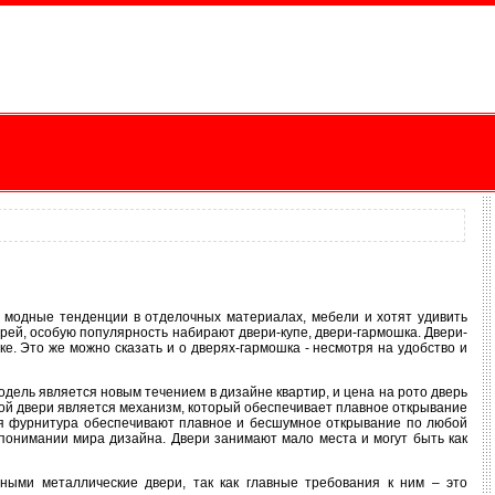
е модные тенденции в отделочных материалах, мебели и хотят удивить
ей, особую популярность набирают двери-купе, двери-гармошка. Двери-
ке. Это же можно сказать и о дверях-гармошка - несмотря на удобство и
ель является новым течением в дизайне квартир, и цена на рото дверь
ой двери является механизм, который обеспечивает плавное открывание
я фурнитура обеспечивают плавное и бесшумное открывание по любой
о понимании мира дизайна. Двери занимают мало места и могут быть как
ными металлические двери, так как главные требования к ним – это