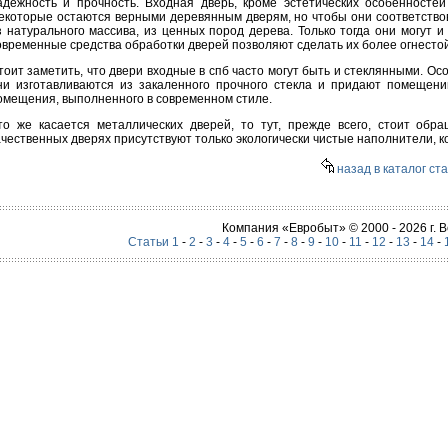
адежность и прочность. Входная дверь, кроме эстетических особенносте
екоторые остаются верными деревянным дверям, но чтобы они соответствов
з натурального массива, из ценных пород дерева. Только тогда они могут 
овременные средства обработки дверей позволяют сделать их более огнесто
тоит заметить, что двери входные в спб часто могут быть и стеклянными. Ос
ни изготавливаются из закаленного прочного стекла и придают помещени
омещения, выполненного в современном стиле.
то же касается металлических дверей, то тут, прежде всего, стоит об
ачественных дверях присутствуют только экологически чистые наполнители,
назад в каталог ст
Компания «Евробыт» © 2000 - 2026 г.
Статьи 1
-
2
-
3
-
4
-
5
-
6
-
7
-
8
-
9
-
10
-
11
-
12
-
13
-
14
-