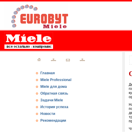
Главная
Miele Professional
Д
Miele для дома
г
к
Обратная связь
о
Задачи Miele
Н
История успеха
п
д
Новости
т
Рекомендации
п
Ч