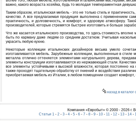
Более того, любая мебель, изготовленная итальянскими мастерами, весь
важно, какого возраста хозяйка, будь то молодая темпераментная девуш
Таким образом, итальянская мебель - это не только стиль и практичност
качество. А все предлагаемая продукция выполнена с применением сам
практичность, и долговечность, и комфорт, и здоровую атмосферу. Так
производителей, которые стремятся быстрее изготовить и больше зарабо
Что же касается итальянского производства, то здесь стоимость вполн
быть по карману даже людям со средним достатком. Учитывая наскольк
украсить любую кухню.
Некоторые коллекции итальянских дизайнеров весьма умело сочет
изготавливается мебель. Зарубежные коллекции, выполненные в стиле мо
металла отлично оттеняется элементами натурального дерева, придава
элементы конструкции изготавливаются из нержавеющей стали. Качестве
все элементы устойчивыми к высокой влажности, которая постоянно на к
также проходят тщательную обработку от гниений и воздействия различн
приобретаемая мебель из Италии, в любом помещении создает комфорт,
назад в каталог 
Компания «Евробыт» © 2000 - 2026 г.
Статьи 1
-
2
-
3
-
4
-
5
-
6
-
7
-
8
-
9
-
10
-
11
-
12
-
13
-
14
-