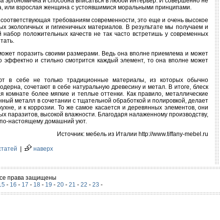
ма эргономична и способна вписаться в любой интерьер. И совершенно не
ка, или взрослая женщина с устоявшимися моральными принципами.
ь, соответствующая требованиям современности, это еще и очень высокое
ых экологичных и гигиеничных материалов. В результате мы получаем и
ой набор положительных качеств не так часто встретишь у современных
тать.
е может поразить своими размерами. Ведь она вполне приемлема и может
о эффектно и стильно смотрится каждый элемент, то она вполне может
ают в себе не только традиционные материалы, из которых обычно
дерна, сочетают в себе натуральную древесину и метал. В итоге, блеск
я комнате более мягкие и теплые оттенки. Как правило, металлические
нный металл в сочетании с тщательной обработкой и полировкой, делает
ухне, и к коррозии. То же самое касается и деревянных элементов, они
ых паразитов, высокой влажности. Благодаря налаженному производству,
 по-настоящему домашний уют.
Источник: мебель из Италии http://www.tiffany-mebel.ru
статей
|
наверх
 Все права защищены
15
-
16
-
17
-
18
-
19
-
20
-
21
-
22
-
23
-