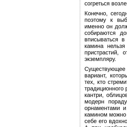
согреться возле
Конечно, сегод
поэтому к выб
именно он долж
собираются д
вписываться в
камина нельзя
пристрастий, 
экземпляру.
Существующее 
вариант, кото
тех, кто стрем
традиционного 
кантри, облиц
модерн пораду
орнаментами и
камином можно 
себе его вдохн