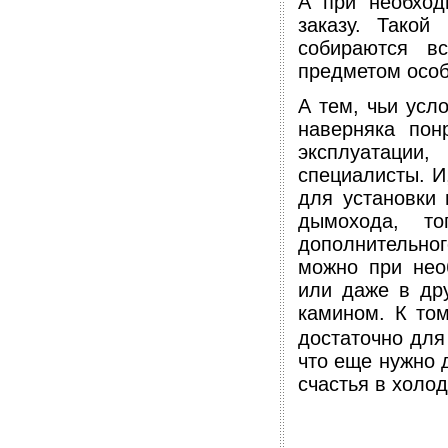
А при необход
заказу. Такой
собираются в
предметом особ
А тем, чьи усл
наверняка пон
эксплуатации
специалисты. И
для установки 
дымохода, т
дополнительно
можно при нео
или даже в дру
камином. К то
достаточно для
что еще нужно д
счастья в холо