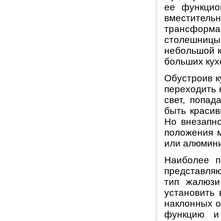
ее функцио
вместитель
трансформ
столешниц
небольшой к
больших кух
Обустроив к
переходить 
свет, попад
быть краси
Но внезапно
положения м
или алюмини
Наиболее п
представля
тип жалюзи
установить
наклонных о
функцию и