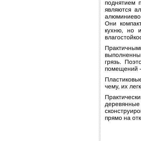
поднятием п
являются а
алюминиевог
Они компак
кухню, но 
влагостойко
Практичным
выполненные
грязь. Поэ
помещений -
Пластиковы
чему, их лег
Практичес
деревянные 
сконструир
прямо на от