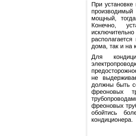
При установке 
производимый
мощный, тогда
Конечно, ус
исключительно
располагается
дома, так и на 
Для кондиц
электропроводк
предосторожнос
не выдерживае
должны быть с
фреоновых т
трубопровод
фреоновых труб
обойтись бо
кондиционера.