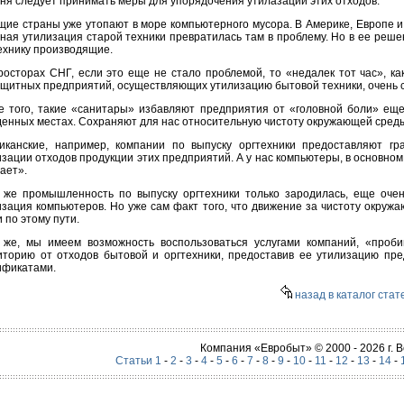
дня следует принимать меры для упорядочения утилазации этих отходов.
щие страны уже утопают в море компьютерного мусора. В Америке, Европе и
ная утилизация старой техники превратилась там в проблему. Но в ее реше
технику производящие.
росторах СНГ, если это еще не стало проблемой, то «недалек тот час», ка
ащитных предприятий, осуществляющих утилизацию бытовой техники, очень с
е того, такие «санитары» избавляют предприятия от «головной боли» еще
денных местах. Сохраняют для нас относительную чистоту окружающей сред
иканские, например, компании по выпуску оргтехники предоставляют г
зации отходов продукции этих предприятий. А у нас компьютеры, в основном,
ает».
 же промышленность по выпуску оргтехники только зародилась, еще очен
изация компьютеров. Но уже сам факт того, что движение за чистоту окружаю
 по этому пути.
 же, мы имеем возможность воспользоваться услугами компаний, «проби
иторию от отходов бытовой и оргтехники, предоставив ее утилизацию пр
ификатами.
назад в каталог стат
Компания «Евробыт» © 2000 - 2026 г.
Статьи 1
-
2
-
3
-
4
-
5
-
6
-
7
-
8
-
9
-
10
-
11
-
12
-
13
-
14
-