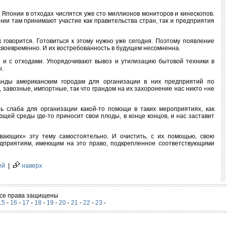
 Японии в отходах числятся уже сто миллионов мониторов и кинескопов.
нии там принимают участие как правительства стран, так и предприятия
к говорится. Готовиться к этому нужно уже сегодня. Поэтому появление
воевременно. И их востребованность в будущем несомненна.
 и с отходами. Упорядочивают вывоз и утилизацию бытовой техники в
ы.
ранды американским городам для организации в них предприятий по
 завозные, импортные, так что грандом на их захоронение нас никто «не
ь слаба для организации какой-то помощи в таких мероприятиях, как
щей среды где-то приносит свои плоды, в конце концов, и нас заставит
вающих» эту тему самостоятельно. И очистить, с их помощью, свою
едприятиям, имеющим на это право, подкрепленное соответствующими
ей
|
наверх
 Все права защищены
15
-
16
-
17
-
18
-
19
-
20
-
21
-
22
-
23
-