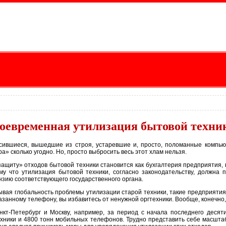
оевременная утилизация бытовой техники
сившиеся, вышедшие из строя, устаревшие и, просто, поломанные компью
а» сколько угодно. Но, просто выбросить весь этот хлам нельзя.
защиту» отходов бытовой техники становится как бухгалтерия предприятия, 
му что утилизация бытовой техники, согласно законодательству, должна
нзию соответствующего государственного органа.
ывая глобальность проблемы утилизации старой техники, такие предприятия 
азанному телефону, вы избавитесь от ненужной оргтехники. Вообще, конечно,
нкт-Петербург и Москву, например, за период с начала последнего десят
ехники и 4800 тонн мобильных телефонов. Трудно представить себе масшта