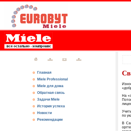
Св
Главная
Miele Professional
Изно
Miele для дома
«добр
Обратная связь
На «
Задачи Miele
Пото
лице
История успеха
Учит
Новости
по ук
Рекомендации
В Са
оргт