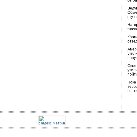
сего
Веду
Обыч
эту 
На п
экоз
Кром
отве
Амер
утили
напуг
Своя
утил
пойти
Пока
терр
серт