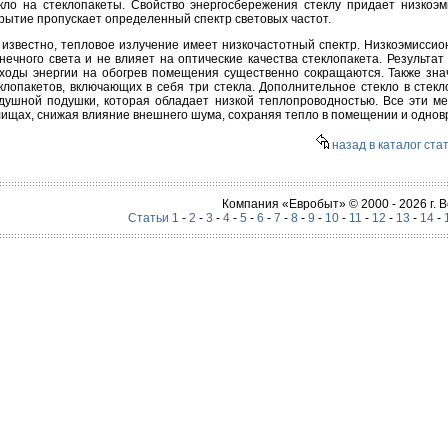
кло на стеклопакеты. Свойство энергосбережения стеклу придает низкоэм
рытие пропускает определенный спектр световых частот.
 известно, тепловое излучение имеет низкочастотный спектр. Низкоэмиссио
нечного света и не влияет на оптические качества стеклопакета. Результа
ходы энергии на обогрев помещения существенно сокращаются. Также зн
клопакетов, включающих в себя три стекла. Дополнительное стекло в стекл
душной подушки, которая обладает низкой теплопроводностью. Все эти 
ищах, снижая влияние внешнего шума, сохраняя тепло в помещении и однов
назад в каталог ста
Компания «Евробыт» © 2000 - 2026 г.
Статьи 1
-
2
-
3
-
4
-
5
-
6
-
7
-
8
-
9
-
10
-
11
-
12
-
13
-
14
-