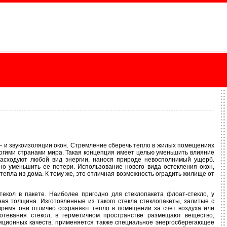
- и звукоизоляции окон. Стремление сберечь тепло в жилых помещениях
огими странами мира. Такая концепция имеет целью уменьшить влияние
расходуют любой вид энергии, нанося природе невосполнимый ущерб.
о уменьшить ее потери. Использование нового вида остекления окон,
тепла из дома. К тому же, это отличная возможность оградить жилище от
текол в пакете. Наиболее пригодно для стеклопакета флоат-стекло, у
ная толщина. Изготовленные из такого стекла стеклопакеты, залитые с
время они отлично сохраняют тепло в помещении за счет воздуха или
потевания стекол, в герметичном пространстве размещают вещество,
яционных качеств, применяется также специальное энергосберегающее