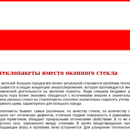
теклопакеты вместо оконного стекла
 жителей больших городов все более актуальной становится проблема тепло
сывается в общую концепцию энергосбережения, которая проповедуется мн
овеческой деятельности на экологию планеты. Люди слишком бездумно 
шла пора более экономно обходиться с источниками энергии и значительн
ена оконных стекол на стеклопакеты способно значительно сократить утечку 
ужного шума, характерного для большого города.
клопакеты бывают самые различные, по качеству стекла, по количеству с
орого нет оптических дефектов, отличная гладкая поверхность и равномер
цов герметиком, обладают прекрасными оптическими свойствами. В то же 
ртного газа, закачанного между стеклами. В целях предотвращения за
лощающее влагу, и проблема легко устраняется. Для улучшения теплоизол