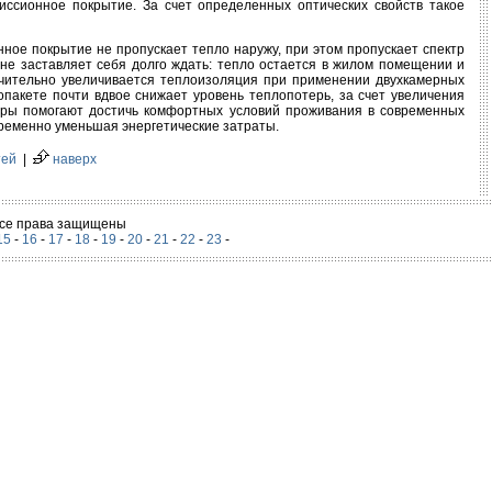
иссионное покрытие. За счет определенных оптических свойств такое
нное покрытие не пропускает тепло наружу, при этом пропускает спектр
т не заставляет себя долго ждать: тепло остается в жилом помещении и
ачительно увеличивается теплоизоляция при применении двухкамерных
опакете почти вдвое снижает уровень теплопотерь, за счет увеличения
меры помогают достичь комфортных условий проживания в современных
ременно уменьшая энергетические затраты.
тей
|
наверх
 Все права защищены
15
-
16
-
17
-
18
-
19
-
20
-
21
-
22
-
23
-