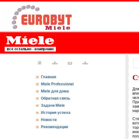
С
Главная
Miele Professional
Для
Miele для дома
впи
чел
Обратная связь
При
Задачи Miele
зам
нар
История успеха
Сте
Новости
кот
Рекомендации
тор
ине
пог