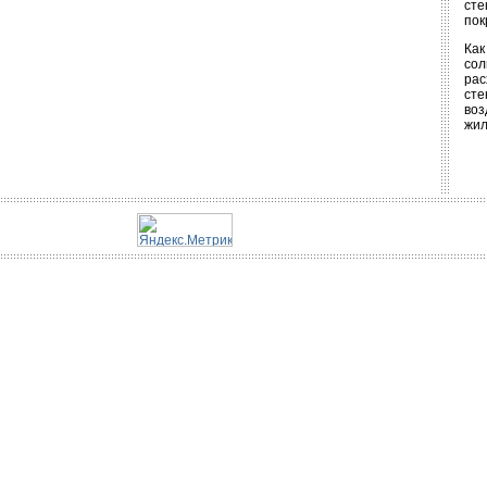
сте
пок
Как
сол
рас
сте
воз
жил