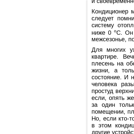
и своевременн
Кондиционер м
следует помн
систему отопл
o
ниже 0
С. Он
межсезонье, по
Для многих у
квартире. Ве
плесень на об
жизни, а тол
состояние. И 
человека раз
простуд верхн
если, опять ж
за один толь
помещении, пл
Но, если кто-т
в этом конди
другие устройс