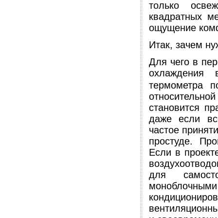
только осве
квадратных ме
ощущение ком
Итак, зачем ну
Для чего в пе
охлаждения 
термометра 
относительно
становится пр
даже если вс
частое принят
простуде. Про
Если в проект
воздухоотводо
для самосто
моноблочны
кондициониро
вентиляционны