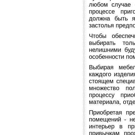
любом случае 
процессе приг
должна быть я
застолья предп
Чтобы обеспеч
выбирать тол
нелишними буд
особенности по
Выбирая мебел
каждого издели
стоящем специа
множество пол
процессу прио
материала, отде
Приобретая пр
помещений - н
интерьер в пр
привычкам про