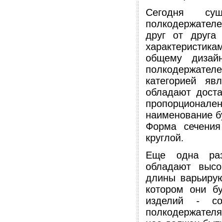
Сегодня сущ
полкодержател
друг от друга
характеристик
общему дизай
полкодержател
категорией я
обладают дост
пропорционале
наименование б
Форма сечения
круглой.
Еще одна раз
обладают высо
длины варьирую
котором они б
изделий - со
полкодержателя