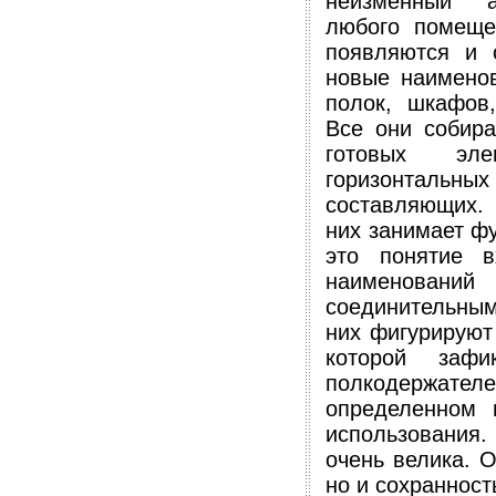
неизменный а
любого помеще
появляются и 
новые наименов
полок, шкафов,
Все они собира
готовых эл
горизонтальных
составляющих.
них занимает ф
это понятие в
наименований 
соединительным
них фигурируют
которой зафи
полкодержател
определенном 
использования.
очень велика. О
но и сохранност