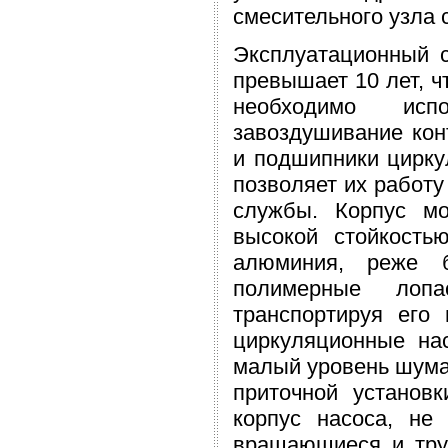
смесительного узла 
Эксплуатационный 
превышает 10 лет, ч
необходимо исп
завоздушивание кон
и подшипники цирку
позволяет их работу
службы. Корпус м
высокой стойкость
алюминия, реже б
полимерные лопас
транспортируя его
циркуляционные на
малый уровень шума,
приточной установк
корпус насоса, не
вращающиеся и тру