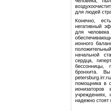
человека, пы
воздухоочисти
для людей стр
Конечно, ест
негативный эф
для человека
обеспечивающ
ионного балан
положительны
начальной ст
сердца, гипер
бессонницы, г
бронхита. Вы
petersburg.ir
помощника в о
ионизаторов 
учреждениях,
надежно стоят 