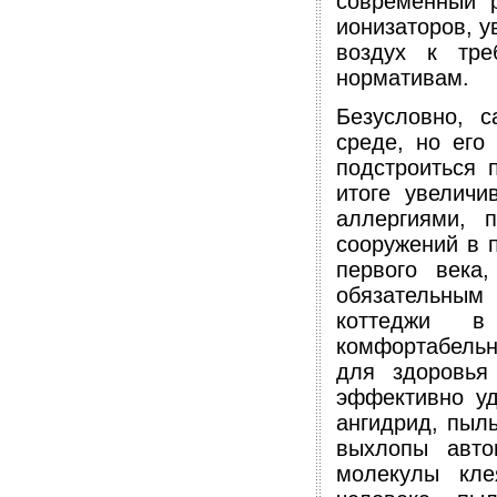
современный 
ионизаторов, у
воздух к тре
нормативам.
Безусловно, 
среде, но его
подстроиться 
итоге увеличи
аллергиями, 
сооружений в 
первого века
обязательны
коттеджи в
комфортабельн
для здоровья
эффективно уд
ангидрид, пыл
выхлопы авто
молекулы кле