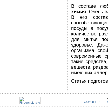
В составе лю
химия
. Очень 
В его состав
способствующи
посуды в посу
количество раз
для мытья пос
здоровье. Даж
организма сво
современные с
такие средства,
веществ, раздр
имеющих аллерг
Статья подгото
Статьи 1
-
2
-
3
-