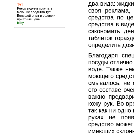
два вида: жидки
Тут
Рекомендуем покупать
своя реклама,
моющие средства
тут
.
Большой опыт в сфере и
средства по ц
приятные цены.
fti.by
средства в вид
сэкономить де
таблеток гораз
определить дози
Благодаря спе
посуды отлично
воде. Также не
моющего средств
смывалось, не 
его составе оч
важно предвари
кожу рук. Во в
так как ни одно
руках не поя
средство может
имеющих склонн