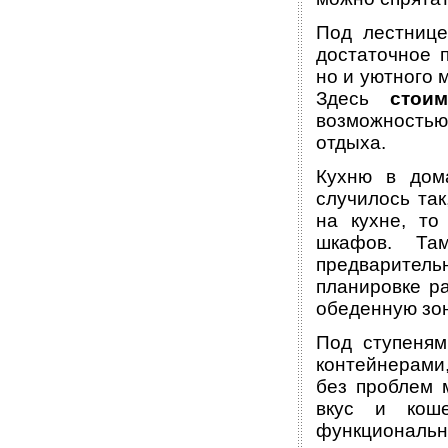
Под лестнице
достаточное 
но и уютного 
Здесь
стои
возможностью
отдыха.
Кухню в дом
случилось та
на кухне, то
шкафов. Та
предварител
планировке р
обеденную зон
Под ступеням
контейнерами,
без проблем 
вкус и кош
функциональн