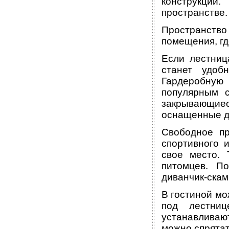
конструкции
пространстве.
Пространство
помещения, гд
Если лестниц
станет удоб
Гардеробную
популярным с
закрывающие
оснащенные д
Свободное пр
спортивного 
свое место.
питомцев. П
диванчик-скам
В гостиной мо
под лестни
устанавливаю
можно спрятат