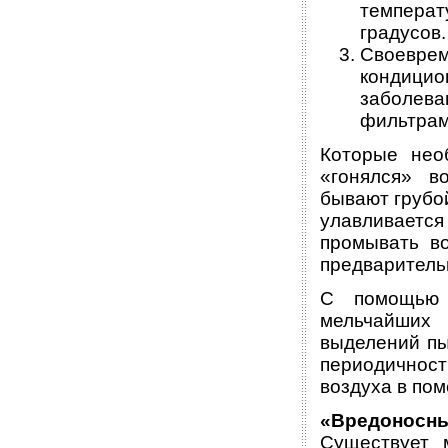
темпера
градусов.
Своевр
кондици
заболева
фильтрам
Которые нео
«гонялся» в
бывают грубой
улавливается
промывать во
предваритель
С помощью 
мельчайших 
выделений пы
периодичнос
воздуха в по
«Вредоносн
Существует 