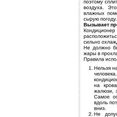
поэтому спли
воздуха. Эт
влажных пом
сырую погоду.
Вызывает пр
Кондиционер 
расположитьс
сильно охлаж
Не должно б
жары в прохл
Правила испо
Нельзя н
человек
кондицио
на кров
жалюзи, 
Самое о
вдоль по
вниз.
Не допу