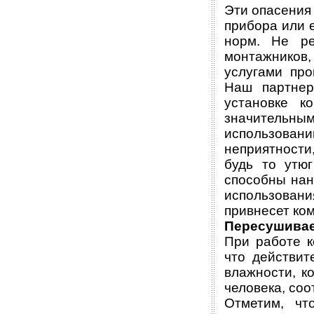
Эти опасения
прибора или 
норм. Не ре
монтажников
услугами про
Наш партнер
установке к
значительн
использован
неприятности
будь то утю
способны нан
использовани
привнесет ком
Пересушивае
При работе к
что действит
влажности, к
человека, соо
Отметим, чт