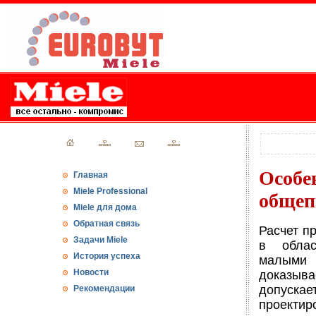
Особе
Главная
Miele Professional
общеп
Miele для дома
Обратная связь
Расчет п
Задачи Miele
в облас
История успеха
малыми
Новости
доказыв
допус
Рекомендации
проекти