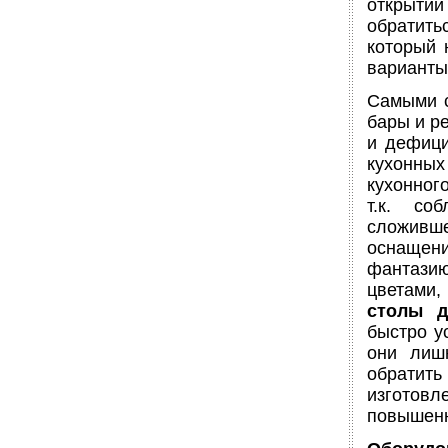
открыти
обратитьс
который 
варианты
Самыми с
бары и р
и дефици
кухонных
кухонног
т.к. со
сложивш
оснащен
фантази
цветами,
столы д
быстро у
они лиш
обратит
изготовл
повышенн