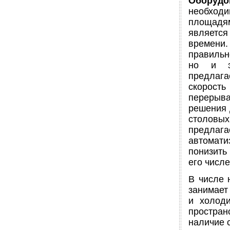
Оборуд
необходи
площадям
являетс
времени
правильн
но и эр
предлаг
скорость
перерыва
решения 
столовых
предлаг
автомати
понизить
его числ
В числе 
занимает
и холоди
простран
наличие 