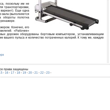
а, поскольку им не
ля транспортировки,
 вариант). Еще одна
о вала (выполняется
на обороты полотна
 тренажере.
жером. Конечно, его
вилегий. «Рабочее»
говых дорожек оборудованы бортовым компьютером., устанавливающим
е вашего пульса и количество потраченных калорий. К тому же, каждую
ерх
 Все права защищены
15
-
16
-
17
-
18
-
19
-
20
-
21
-
22
-
23
-