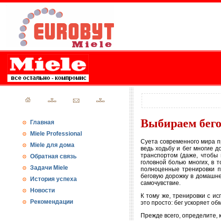
Выбираем бег
Главная
Miele Professional
Суета современного мира пр
Miele для дома
ведь ходьбу и бег многие 
транспортом (даже, чтобы 
Обратная связь
головной болью многих, в 
Задачи Miele
полноценные тренировки п
беговую дорожку в домашне
История успеха
самочувствие.
Новости
К тому же, тренировки с и
Рекомендации
это просто: бег ускоряет о
Прежде всего, определите, 