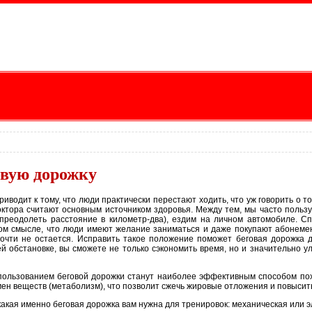
овую дорожку
иводит к тому, что люди практически перестают ходить, что уж говорить о то
доктора считают основным источником здоровья. Между тем, мы часто поль
преодолеть расстояние в километр-два), ездим на личном автомобиле. С
том смысле, что люди имеют желание заниматься и даже покупают абонемен
очти не остается. Исправить такое положение поможет беговая дорожка 
й обстановке, вы сможете не только сэкономить время, но и значительно у
спользованием беговой дорожки станут наиболее эффективным способом по
бмен веществ (метаболизм), что позволит сжечь жировые отложения и повысит
какая именно беговая дорожка вам нужна для тренировок: механическая или э