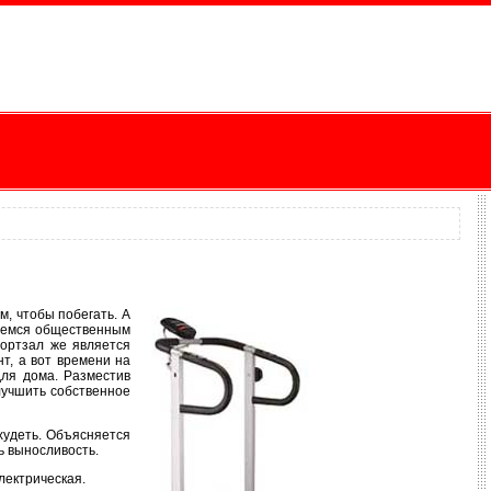
м, чтобы побегать. А
зуемся общественным
портзал же является
т, а вот времени на
для дома. Разместив
лучшить собственное
худеть. Объясняется
ь выносливость.
лектрическая.