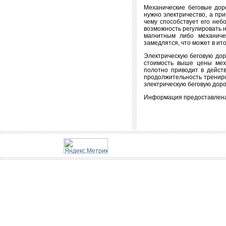
Механические беговые дор
нужно электричество, а пр
чему способствует его неб
возможность регулировать 
магнитным либо механиче
замедлятся, что может в ит
Электрическую беговую до
стоимость выше цены меха
полотно приводит в дейст
продолжительность трениро
электрическую беговую дор
Информация предоставлена сай