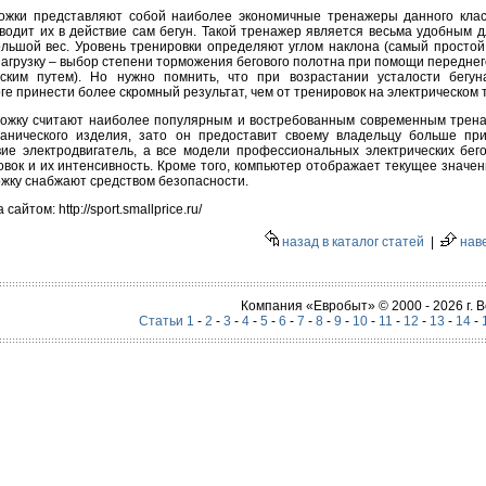
ожки представляют собой наиболее экономичные тренажеры данного класс
иводит их в действие сам бегун. Такой тренажер является весьма удобным д
ольшой вес. Уровень тренировки определяют углом наклона (самый простой
нагрузку – выбор степени торможения бегового полотна при помощи переднег
ским путем). Но нужно помнить, что при возрастании усталости бегу
оге принести более скромный результат, чем от тренировок на электрическом
рожку считают наиболее популярным и востребованным современным трена
нического изделия, зато он предоставит своему владельцу больше при
вие электродвигатель, а все модели профессиональных электрических бе
вок и их интенсивность. Кроме того, компьютер отображает текущее значени
ожку снабжают средством безопасности.
том: http://sport.smallprice.ru/
назад в каталог статей
|
нав
Компания «Евробыт» © 2000 - 2026 г.
Статьи 1
-
2
-
3
-
4
-
5
-
6
-
7
-
8
-
9
-
10
-
11
-
12
-
13
-
14
-