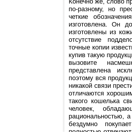
Конечно же, слово п
по-разному, но пр
четкие обозначени
изготовлена. Он д
изготовлены из кожи
отсутствие поддел
точные копии извест
купив такую продукц
вызовите насмеш
представлена иск
поэтому вся продукц
никакой связи прест
отличаются хорошим
такого кошелька св
человек, облад
рациональностью, а
бездумно покупае
полностью отвечают