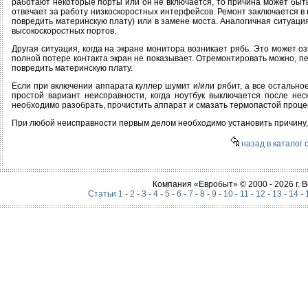
работают некоторые порты или он не включается, то причина может быть
отвечает за работу низкоскоростных интерфейсов. Ремонт заключается в п
повредить материнскую плату) или в замене моста. Аналогичная ситуаци
высокоскоростных портов.
Другая ситуация, когда на экране монитора возникает рябь. Это может о
полной потере контакта экран не показывает. Отремонтировать можно, пе
повредить материнскую плату.
Если при включении аппарата куллер шумит и/или рябит, а все остально
простой вариант неисправности, когда ноутбук выключается после не
необходимо разобрать, прочистить аппарат и смазать термопастой проце
При любой неисправности первым делом необходимо установить причину, 
назад в каталог 
Компания «Евробыт» © 2000 - 2026 г.
Статьи 1
-
2
-
3
-
4
-
5
-
6
-
7
-
8
-
9
-
10
-
11
-
12
-
13
-
14
-