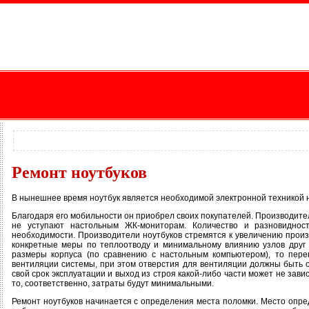
Ремонт ноутбуков
В нынешнее время ноутбук является необходимой электронной техникой н
Благодаря его мобильности он приобрел своих покупателей. Производите
не уступают настольным ЖК-мониторам. Количество и разновиднос
необходимости. Производители ноутбуков стремятся к увеличению произ
конкретные меры по теплоотводу и минимальному влиянию узлов друг н
размеры корпуса (по сравнению с настольным компьютером), то перег
вентиляции системы, при этом отверстия для вентиляции должны быть о
свой срок эксплуатации и выход из строя какой-либо части может не зав
то, соответственно, затраты будут минимальными.
Ремонт ноутбуков начинается с определения места поломки. Место опред