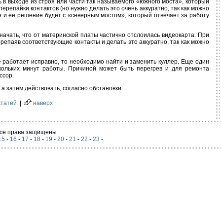
 в выходе из строя или части так называемого «южного моста», который
ерепайки контактов (но нужно делать это очень аккуратно, так как можно
я и ее решение будет с «северным мостом», который отвечает за работу
значать, что от материнской платы частично отслоилась видеокарта. При
репаяв соответствующие контакты и делать это аккуратно, так как можно
е работает исправно, то необходимо найти и заменить куллер. Еще один
скольких минут работы. Причиной может быть перегрев и для ремонта
ссор.
а затем действовать, согласно обстановки
статей
|
наверх
 Все права защищены
15
-
16
-
17
-
18
-
19
-
20
-
21
-
22
-
23
-