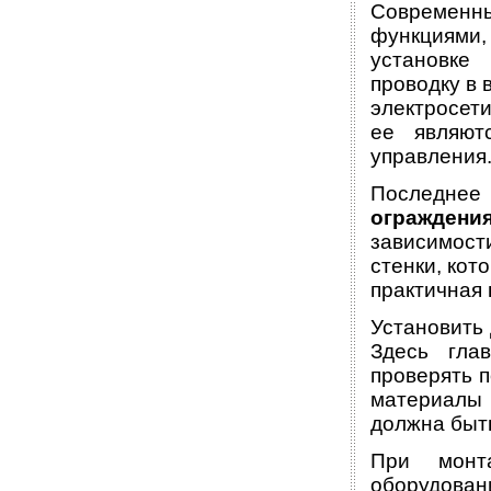
Современн
функциями,
установке
проводку в 
электросет
ее являют
управления
Последнее
ограждени
зависимос
стенки, кот
практичная 
Установить
Здесь гла
проверять п
материалы 
должна быть
При монт
оборудован