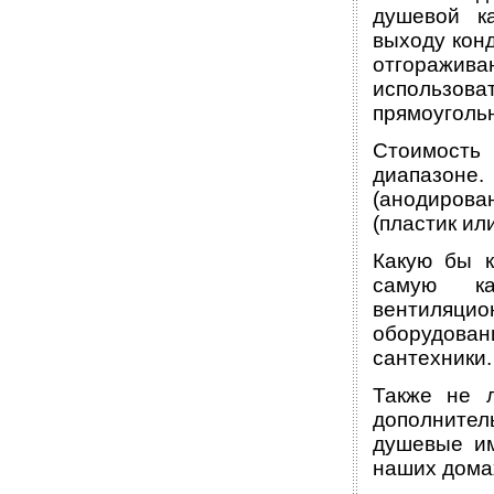
душевой к
выходу кон
отгоражи
использов
прямоугольн
Стоимость
диапазоне.
(анодирова
(пластик или
Какую бы к
самую ка
вентиляци
оборудован
сантехники.
Также не 
дополнитель
душевые им
наших дома