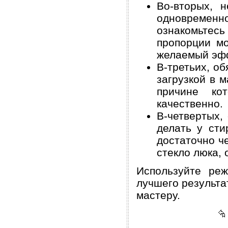
Во-вторых, 
одновременн
ознакомьтес
пропорции мо
желаемый эфф
В-третьих, о
загрузкой в 
причине ко
качественно.
В-четвертых,
делать у сти
достаточно ч
стекло люка,
Используйте реж
лучшего результа
мастеру.