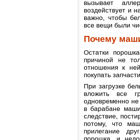
вызывает алле
воздействует и н
важно, чтобы бе
все вещи были чи
Почему маши
Остатки порошк
причиной не то
отношения к ней
покупать запчаст
При загрузке бел
вложить все г
одновременно не
в барабане маши
следствие, пости
потому, что ма
прилегание дру
порошка, и недо