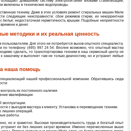
и оснащают домашнюю систему электропитания блоками стабилизации,
и включены в технические водопроводы.
ственную технику. Даже в этих условиях ремонт стиральных машин Миле
ти следующие неисправности: сбои режимов стирки, их некорректная
ес белья; недостаточная герметичность крышки. Подобные неприятности
времени и денег.
ные методики и их реальная ценность
 пользователям. Для этого не потребуется вызов опытного специалиста.
м по телефону: (495) 997 24 54. Вполне возможно, что опытный мастер
ходимо сделать, то транспортировка техники в наш сервисный центр не
к заказчику и выполнит там не только диагностику, но и устранит любые
на наша помощь
з специализаций нашей профессиональной компании. Обратившись сюда
ости:
контроль их постоянного наличия.
ение квалификации.
й эксплуатации.
сти с выездом мастера к клиенту. Установка и перемещение техники.
е лишних операций.
ные работы.
но, но и грамотно. Высокая производительность труда и богатый опыт
и устранит ее без лишних затрат времени. Именно перечисленные выше
 цены. Ремонт стиральных машин Miele здесь не будет чрезмерно дорог.