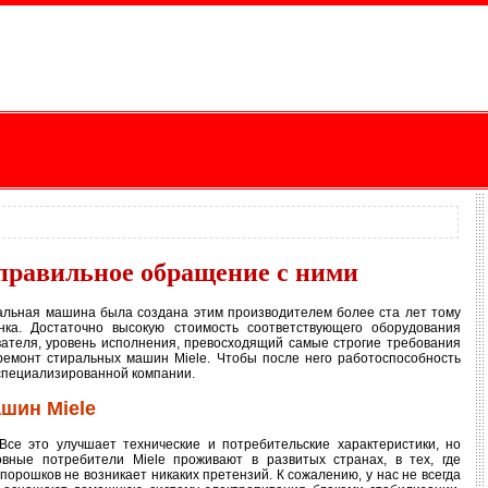
правильное обращение с ними
ральная машина была создана этим производителем более ста лет тому
ка. Достаточно высокую стоимость соответствующего оборудования
вателя, уровень исполнения, превосходящий самые строгие требования
ремонт стиральных машин Miele. Чтобы после него работоспособность
 специализированной компании.
шин Miele
се это улучшает технические и потребительские характеристики, но
вные потребители Miele проживают в развитых странах, в тех, где
порошков не возникает никаких претензий. К сожалению, у нас не всегда