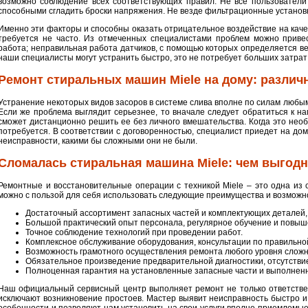
возможно соблюдение всех соответствующих правил. Не все пользовател
способными сгладить броски напряжения. Не везде фильтрационные установк
Именно эти факторы и способны оказать отрицательное воздействие на каче
требуется не часто. Из отмеченных специалистами проблем можно привес
работа; неправильная работа датчиков, с помощью которых определяется в
наши специалисты могут устранить быстро, это не потребует больших затрат 
Ремонт стиральных машин Miele на дому: различ
Устранение некоторых видов засоров в системе слива вполне по силам любым
Если же проблема выглядит серьезнее, то вначале следует обратиться к на
сможет дистанционно решить ее без личного вмешательства. Когда это необ
потребуется. В соответствии с договоренностью, специалист приедет на дом 
неисправности, какими бы сложными они не были.
Сломалась стиральная машина Miele: чем выгод
Ремонтные и восстановительные операции с техникой Miele – это одна и
можно с пользой для себя использовать следующие преимущества и возможн
Достаточный ассортимент запасных частей и комплектующих деталей, 
Большой практический опыт персонала, регулярное обучение и повыш
Точное соблюдение технологий при проведении работ.
Комплексное обслуживание оборудования, консультации по правильно
Возможность грамотного осуществления ремонта любого уровня сложно
Обязательное произведение предварительной диагностики, отсутстви
Полноценная гарантия на установленные запасные части и выполнен
Наш официальный сервисный центр выполняет ремонт не только ответствен
исключают возникновение простоев. Мастер выявит неисправность быстро 
особенности и позволяют нам установить на свои услуги вполне приемлемые