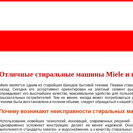
Отличные стиральные машины Miele и 
Miele является одним из старейших брендов бытовой техники. Первая сти
назад. Сегодня его ассортимент ориентирован на элитный сегмент рын
оправдывает его высочайшее качество, максимальное удобство для пользо
взыскательных потребителей. Тем не менее, иногда может потребоваться 
техники была восстановлена в полном объеме, следует обращаться к нашей
Почему возникают неисправности стиральных ма
Использование новейших технологий, инноваций, современных решений. В
одновременно усложняет конструкцию, делает ее менее надежной. Осно
выполняются стандарты электро- и водоснабжения, а к качеству стиральных 