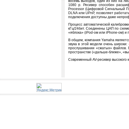
восемь выходов, один из них на ли
1080 р. Ресивер способен расшиф
Processor (Цифровой Сигнальный Пр
DLNA или UPnP, позволяет работать
подключения доступны даже непроф
Процесс автоматической калибровк
кГц/24бит. Соединены ЦАП по схеме
«яблока» (iPod-ом или iPhone-ом) и
В общем, компания Yamaha является
звука в этой модели очень широки
прослушивании «сжатых» файлов. П
пространстве («дальше-ближе», «выш
Современный AV-ресивер высокого к