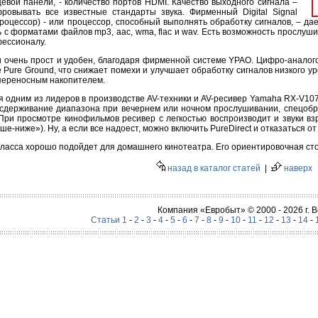
цевой панели, - количество портов HDMI. Качество выходного сигнала –
ровывать все известные стандарты звука. Фирменный Digital Signal
оцессор) - или процессор, способный выполнять обработку сигналов, – дае
 с форматами файлов mp3, aac, wma, flac и wav. Есть возможность прослуш
ессионалу.
и очень прост и удобен, благодаря фирменной системе YPAO. Цифро-аналог
 Pure Ground, что снижает помехи и улучшает обработку сигналов низкого 
 переносным накопителем.
 одним из лидеров в производстве AV-техники и AV-ресивер Yamaha RX-V10
: сдерживание диапазона при вечернем или ночном прослушивании, спецобр
ри просмотре кинофильмов ресивер с легкостью воспроизводит и звуки взр
е-ниже»). Ну, а если все надоест, можно включить PureDirect и отказаться 
ласса хорошо подойдет для домашнего кинотеатра. Его ориентировочная сто
назад в каталог статей
|
наверх
Компания «Евробыт» © 2000 - 2026 г.
Статьи 1
-
2
-
3
-
4
-
5
-
6
-
7
-
8
-
9
-
10
-
11
-
12
-
13
-
14
-