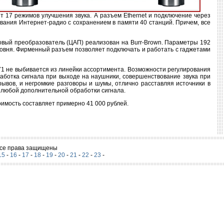
т 17 режимов улучшения звука. А разъем Ethernet и подключение через
ивания Интернет-радио с сохранением в памяти 40 станций. Причем, все
овый преобразователь (ЦАП) реализован на Burr-Brown. Параметры 192
уровня. Фирменный разъем позволяет подключать и работать с гаджетами
71 не выбивается из линейки ассортимента. Возможности регулирования
аботка сигнала при выходе на наушники, совершенствование звука при
ывов, и негромкие разговоры и шумы, отлично расставляя источники в
от любой дополнительной обработки сигнала.
имость составляет примерно 41 000 рублей.
 Все права защищены
15
-
16
-
17
-
18
-
19
-
20
-
21
-
22
-
23
-