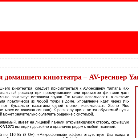
 домашнего кинотеатра – AV-ресивер Y
него кинотеатра, следует присмотреться к AV-ресиверу Yamaha RX-
ональный ресивер при прослушивании или просмотре фильмов дает
льно локализуя источники звуков. Его можно использовать в системе
ала практически из любой точки в доме. Управление идет через ИК-
ляет, буквально нажатием одной кнопки, использовать Scene Plus
четырех источников сигнала). К ресиверу прилагается обучаемый пульт
й может значительно облегчить общение с системой.
наваемый, имеет на лицевой панели открывающуюся створку, скрывшую
X-V1071
выглядит достойно и органично рядом с любой техникой.
 по 110 Вт (8 Ом). «Микрофонный» эффект отсутствует. Два входа и