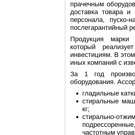
прачечным оборудов
доставка товара и 
персонала, пуско-н
послегарантийный р
Продукция марки L
который реализуе
инвестициям. В этом
иных компаний с из
За 1 год произв
оборудования. Ассо
гладильные катк
стиральные маши
кг;
стирально-
подрессоренные, 
частотным управ