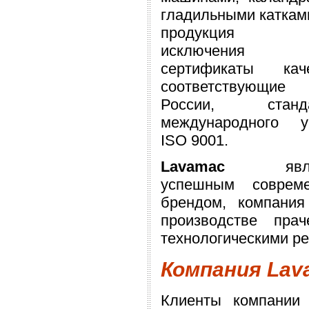
гладильными каткам
продукция 
исключения и
сертификаты каче
соответствующие
России, станда
международного у
ISO 9001.
Lavamac
яв
успешным соврем
брендом, компани
производстве пра
технологическими р
Компания Lav
Клиенты компании 