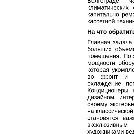
Волгограде 
климатических 
капитально рем
кассетной техни
На что обратит
Главная задача
больших объемо
помещения. По 
мощности обору
которая укомпл
во фронт и в
охлаждение по
Кондиционеры 
дизайном инте
своему экстерье
на классической
становятся важ
эксклюзивны
художниками ве