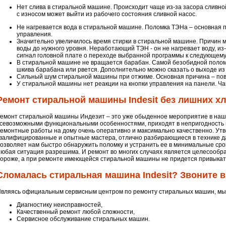
Нет слива в стиральной машине. Происходит чаще из-за засора сливно
с износом может выйти из рабочего состояния сливной насос.
Не нагревается вода в стиральной машине. Поломка ТЭНа – основная п
управления.
Значительно увеличилось время стирки в стиральной машине. Причин 
воды до нужного уровня. Неработающий ТЭН - он не нагревает воду, из
сигнал головной плате о переходе выбранной программы к следующему
В стиральной машине не вращается барабан. Самой безобидной поломк
шкива барабана или рвется. Дополнительно можно сказать о выходе из
Сильный шум стиральной машины при отжиме. Основная причина – пов
У стиральной машины нет реакции на кнопки управления на панели. Ча
Ремонт стиральной машины Indesit без лишних хл
емонт стиральной машины Индезит – это уже обыденное мероприятие в на
севозможными функциональными особенностями, приходят в непригодность п
емонтные работы на дому очень оперативно и максимально качественно. Утве
валифицированные и опытные мастера, отлично разбирающиеся в технике да
озволяет нам быстро обнаружить поломку и устранить ее в минимальные сро
юбая ситуация разрешима. И ремонт во многих случаях является целесообра
ороже, а при ремонте имеющейся стиральной машины не придется привыкать
Сломалась стиральная машина Indesit? Звоните в
вляясь официальным сервисным центром по ремонту стиральных машин, мы г
Диагностику неисправностей,
Качественный ремонт любой сложности,
Сервисное обслуживание стиральных машин.