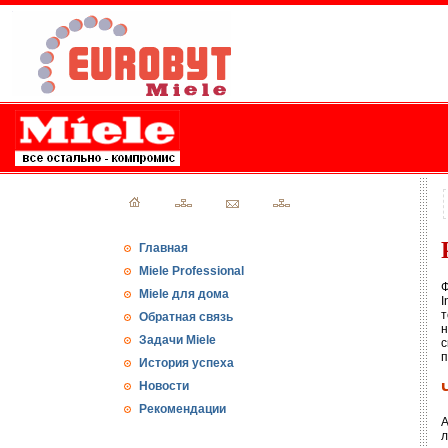
Главная
Miele Professional
Ф
Miele для дома
I
т
Обратная связь
н
Задачи Miele
с
п
История успеха
Новости
Рекомендации
А
л