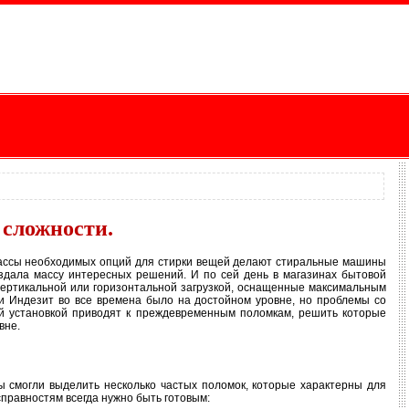
 сложности.
 массы необходимых опций для стирки вещей делают стиральные машины
создала массу интересных решений. И по сей день в магазинах бытовой
вертикальной или горизонтальной загрузкой, оснащенные максимальным
и Индезит во все времена было на достойном уровне, но проблемы со
ой установкой приводят к преждевременным поломкам, решить которые
вне.
ы смогли выделить несколько частых поломок, которые характерны для
правностям всегда нужно быть готовым: