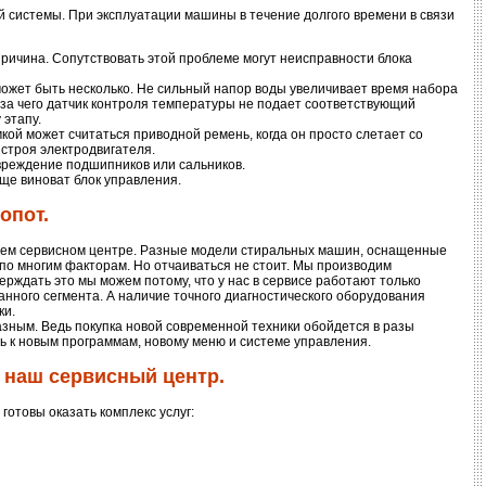
й системы. При эксплуатации машины в течение долгого времени в связи
ричина. Сопутствовать этой проблеме могут неисправности блока
может быть несколько. Не сильный напор воды увеличивает время набора
-за чего датчик контроля температуры не подает соответствующий
 этапу.
ой может считаться приводной ремень, когда он просто слетает со
 строя электродвигателя.
реждение подшипников или сальников.
ще виноват блок управления.
опот.
шем сервисном центре. Разные модели стиральных машин, оснащенные
о многим факторам. Но отчаиваться не стоит. Мы производим
рждать это мы можем потому, что у нас в сервисе работают только
нного сегмента. А наличие точного диагностического оборудования
ки.
зным. Ведь покупка новой современной техники обойдется в разы
 к новым программам, новому меню и системе управления.
 наш сервисный центр.
отовы оказать комплекс услуг: