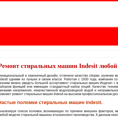
Ремонт стиральных машин Indesit любой
ункциональный и лаконичный дизайн, отличное качество сборки, наличие
ndesit одними из лучших в своем классе. Работая с 1930 года, компания 
ехники можно увидеть большой ассортимент стиральных машин Индезит с 
абором функций или имеющие стандартный набор опций. Качество техник
качками напряжения, некачественной водопроводной водой и неправильн
оможет ремонт стиральных машин Indesit на высоком профессиональном уро
Частые поломки стиральных машин Indesit.
нализируя список поломок, возникающих по причине внешних факторов, м
юбой модели стиральной машины итальянского производства. К данным неис