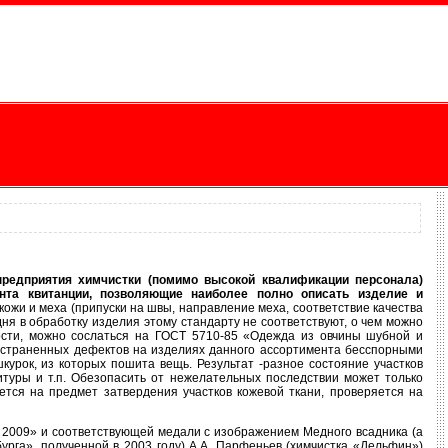
редприятия химчистки (помимо высокой квалификации персонала)
нта квитанции, позволяющие наиболее полно описать изделие и
 кожи и меха (припуски на швы, направление меха, соответствие качества
одня в обработку изделия этому стандарту не соответствуют, о чем можно
ности, можно сослаться на ГОСТ 5710-85 «Одежда из овчины шубной и
ространенных дефектов на изделиях данного ассортимента бесспорными
курок, из которых пошита вещь. Результат -разное состояние участков
итуры и т.п. Обезопасить от нежелательных последствии может только
тся на предмет затвердения участков кожевой ткани, проверяется на
- 2009» и соответствующей медали с изображением Медного всадника (а
урга», полученной в 2003 году) А.А. Парфеньев (химчистка «Дельфин»)