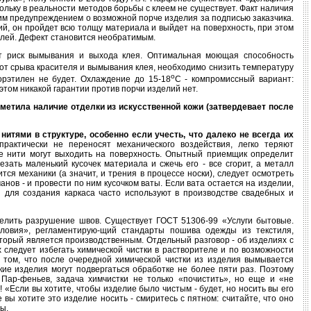
кольку в реальности методов борьбы с клеем не существует. Факт наличия
им предупреждением о возможной порче изделия за подписью заказчика.
ий, он пройдет всю толщу материала и выйдет на поверхность, при этом
клей. Дефект становится необратимым.
ит риск вымывания и выхода клея. Оптимальная моющая способность
от срыва красителя и вымывания клея, необходимо снизить температуру
o
орэтилен не будет. Охлаждение до 15-18
С - компромиссный вариант:
том никакой гарантии против порчи изделий нет.
тметила наличие отделки из искусственной кожи (затвердевает после
итями в структуре, особенно если учесть, что далеко не всегда их
практически не переносят механического воздействия, легко теряют
ие нити могут выходить на поверхность. Опытный приемщик определит
ать маленький кусочек материала и сжечь его - все сгорит, а металл
тся механики (а значит, и трения в процессе носки), следует осмотреть
ов - и провести по ним кусочком ваты. Если вата остается на изделии,
и для создания каркаса часто используют в производстве свадебных и
делить разрушение швов. Существует ГОСТ 51306-99 «Услуги бытовые.
ловия», регламентирую-щий стандарты пошива одежды из текстиля,
торый является производственным. Отдельный разговор - об изделиях с
 следует избегать химической чистки в растворителе и по возможности
в том, что после очередной химической чистки из изделия вымывается
кие изделия могут подвергаться обработке не более пяти раз. Поэтому
 Пар-феньев, задача химчистки не только «почистить», но еще и «не
! «Если вы хотите, чтобы изделие было чистым - будет, но носить вы его
 вы хотите это изделие носить - смиритесь с пятном: считайте, что оно
ы.