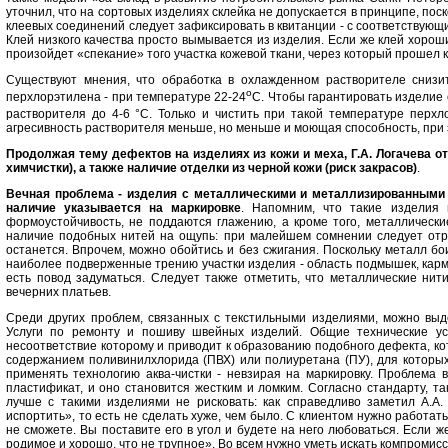
уточнил, что на сортовых изделиях склейка не допускается в принципе, пос
клеевых соединений следует зафиксировать в квитанции - с соответствующ
Клей низкого качества просто вымывается из изделия. Если же клей хорош
произойдет «спекание» того участка кожевой ткани, через который прошел 
Существуют мнения, что обработка в охлажденном растворителе сниз
o
перхлорэтилена - при температуре 22-24
С. Чтобы гарантировать изделие 
растворителя до 4-6 °С. Только и чистить при такой температуре перхл
агресивность растворителя меньше, но меньше и моющая способность, при э
Продолжая тему дефектов на изделиях из кожи и меха, Г.А. Логачева о
химчистки), а также наличие отделки из черной кожи (риск закрасов)
.
Вечная проблема - изделия с металлическими и металлизированными н
наличие указывается на маркировке
. Напомним, что такие изделия 
формоустойчивость, не поддаются глажению, а кроме того, металлическ
наличие подобных нитей на ощупь: при малейшем сомнении следует отрез
останется. Впрочем, можно обойтись и без сжигания. Поскольку металл бои
наиболее подверженные трению участки изделия - область подмышек, карман
есть повод задуматься. Следует также отметить, что металлические нит
вечерних платьев.
Среди других проблем, связанных с текстильными изделиями, можно вы
Услуги по ремонту и пошиву швейных изделий. Общие технические ус
несоответствие которому и приводит к образованию подобного дефекта, ко
содержанием поливинилхлорида (ПВХ) или полиуретана (ПУ), для которых
применять технологию аква-чистки - невзирая на маркировку. Проблема 
пластификат, и оно становится жестким и ломким. Согласно стандарту, та
лучше с такими изделиями не рисковать: как справедливо заметил А.А.
испортить», то есть не сделать хуже, чем было. С клиентом нужно работать
не сможете. Вы поставите его в угол и будете на него любоваться. Если же
родимое и хорошо, что не трупное». Во всем нужно уметь искать компромисс