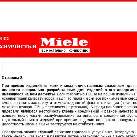
ге:
 химчистки
Страница 2.
При приеме изделий из кожи и меха единственным спасением для п
являются специально разработанные для изделий этого ассортиме
имеющиеся на нем дефекты
. Если говорить о ГОСТе на пошив изделий из
кожевой ткани качеству ворса и т.д.), то практически все принимаемые сег
смело говорить заказчику и отмечать данный факт в квитанции (в част
мехового велюра. Общие технические условия»). А среди наиболее расп
лидерами являются нестойкость клеевых соединений и разное качество ш
изделия после чистки, раздублирование материалов, отсоединение фурн
тщательный осмотр изделий при приеме: изделие полностью прощупывае
целостность швов, а в цехе тестируется на стойкость клея.
Обладатель звания «Лучший работник торговли и услуг Санкт-Петербурга 
также медали «За вклад в развитие потребительского рынка Санкт-Петерб