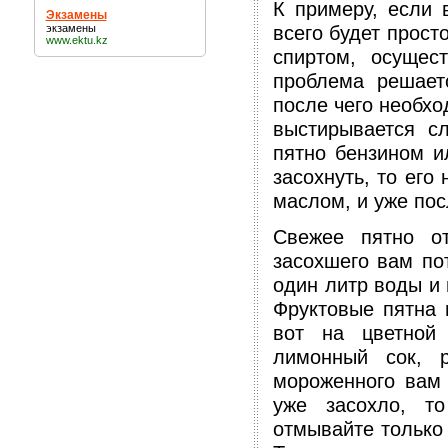
К примеру, если 
Экзамены
всего будет прост
экзамены
www.ektu.kz
спиртом, осущес
проблема решает
после чего необх
выстирывается с
пятно бензином и
засохнуть, то его
маслом, и уже пос
Свежее пятно о
засохшего вам по
один литр воды и
Фруктовые пятна 
вот на цветной
лимонный сок, 
мороженного вам 
уже засохло, т
отмывайте только