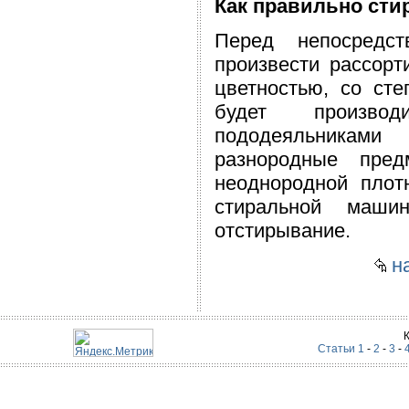
Как правильно сти
Перед непосредс
произвести рассорт
цветностью, со ст
будет производ
пододеяльниками 
разнородные пре
неоднородной плот
стиральной маши
отстирывание.
на
Статьи 1
-
2
-
3
-