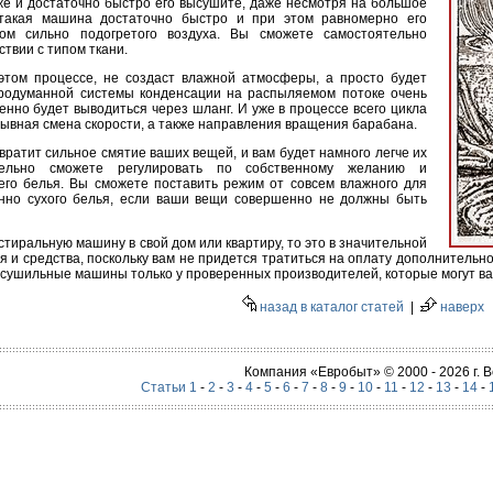
кже и достаточно быстро его высушите, даже несмотря на большое
 такая машина достаточно быстро и при этом равномерно его
ом сильно подогретого воздуха. Вы сможете самостоятельно
ствии с типом ткани.
 этом процессе, не создаст влажной атмосферы, а просто будет
продуманной системы конденсации на распыляемом потоке очень
нно будет выводиться через шланг. И уже в процессе всего цикла
ывная смена скорости, а также направления вращения барабана.
вратит сильное смятие ваших вещей, и вам будет намного легче их
тельно сможете регулировать по собственному желанию и
го белья. Вы сможете поставить режим от совсем влажного для
енно сухого белья, если ваши вещи совершенно не должны быть
тиральную машину в свой дом или квартиру, то это в значительной
 и средства, поскольку вам не придется тратиться на оплату дополнительног
-сушильные машины только у проверенных производителей, которые могут вам
назад в каталог статей
|
наверх
Компания «Евробыт» © 2000 - 2026 г.
Статьи 1
-
2
-
3
-
4
-
5
-
6
-
7
-
8
-
9
-
10
-
11
-
12
-
13
-
14
-