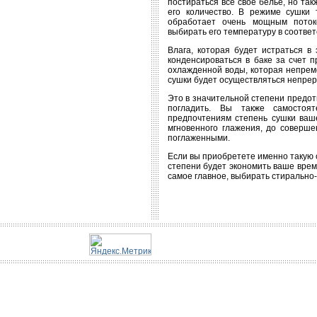
постираться все свое белье, но та
его количество. В режиме сушки
обработает очень мощным поток
выбирать его температуру в соответ
Влага, которая будет истраться в
конденсироваться в баке за счет 
охлажденной воды, которая непреме
сушки будет осуществляться непрер
Это в значительной степени предот
погладить. Вы также самостоя
предпочтениям степень сушки ваше
мгновенного глажения, до соверш
поглаженными.
Если вы приобретете именно такую с
степени будет экономить ваше время
самое главное, выбирать стирально