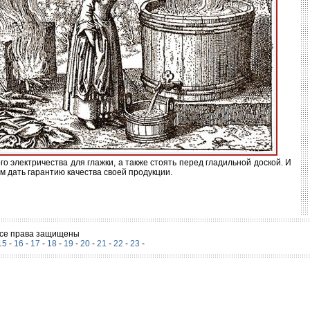
о электричества для глажки, а также стоять перед гладильной доской. И
 дать гарантию качества своей продукции.
 Все права защищены
15
-
16
-
17
-
18
-
19
-
20
-
21
-
22
-
23
-