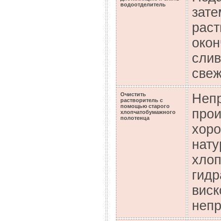
водоотделитель
зате
раст
окон
слив
свеж
Очистить
Непр
растворитель с
помощью старого
прои
хлопчатобумажного
полотенца
хоро
нату
хлоп
гидр
виск
непр