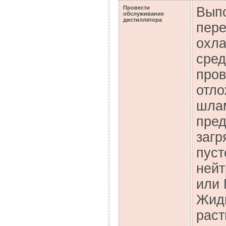
Провести
Выпо
обслуживание
дистиллятора
пере
охла
сред
пров
отло
шлам
пред
загр
пуст
ней
или 
Жидк
раст