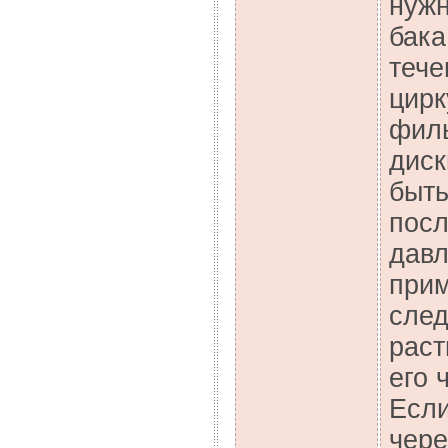
нужн
бака
тече
цирк
фил
диск
быть
посл
давл
прим
след
раст
его 
Если
чере