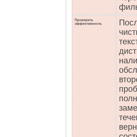
филь
Проверить
Посл
эффективность
чист
текс
дист
нали
обсл
втор
проб
полн
заме
тече
верн
сост