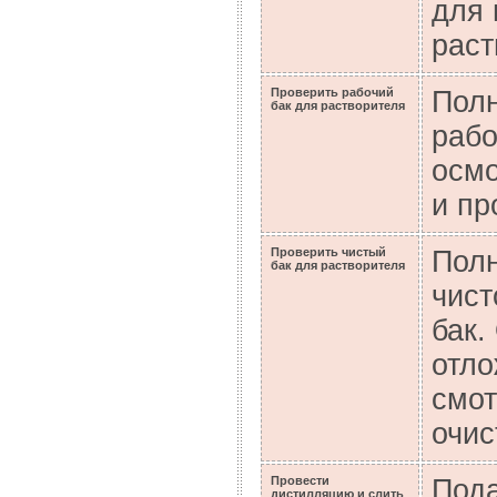
для 
раст
Проверить рабочий
Полн
бак для растворителя
рабо
осмо
и пр
Проверить чистый
Полн
бак для растворителя
чист
бак.
отло
смот
очис
Провести
Пода
дистилляцию и слить