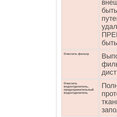
внеш
быть
путе
удал
ПРЕ
быть
Очистить фильтр
Вып
филь
дист
Очистить
Полн
водоотделитель,
предохранительный
прот
водоотделитель
ткан
запо