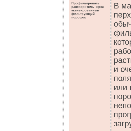
Профильтровать
В ма
растворитель через
активированный
пер
фильтрующий
порошок
обыч
фил
кото
рабо
раст
и оч
поля
или
поро
непо
прог
загр