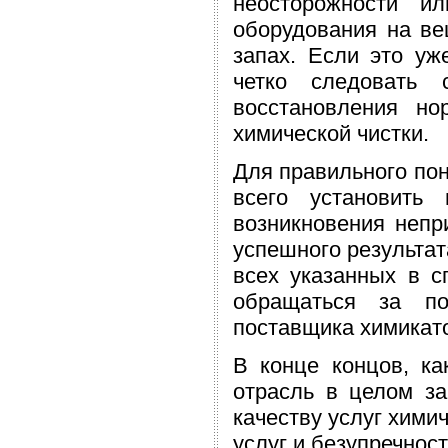
неосторожности и
оборудования на ве
запах. Если это у
четко следовать 
восстановления но
химической чистки.
Для правильного по
всего установить
возникновения непр
успешного результат
всех указанных в с
обращаться за по
поставщика химикато
В конце концов, ка
отрасль в целом за
качеству услуг хими
услуг и безупречнос