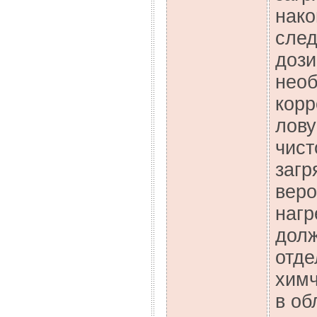
нако
след
дози
необ
корр
лову
чист
загр
веро
нагр
долж
отде
химч
в об