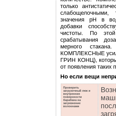
только антистатич
слабощелочными, 
значения рН в во
добавки способст
чистоты. По этой
срабатывания доз
мерного стакана
КОМПЛЕКСНЫЕ усил
ГРИН КОНЦ), которы
от появления таких 
Но если вещи непри
Проверить
Возн
загрузочный люк и
внутренние
маши
поверхности
барабана на
загрязнение
пос
волокнами
загр