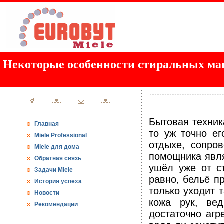
Некоторые особенности стиральных м
Бытовая техник
Главная
то уж точно ег
Miele Professional
отдыхе, сопро
Miele для дома
помощника явля
Обратная связь
ушёл уже от ст
Задачи Miele
равно, бельё пр
История успеха
только уходит 
Новости
кожа рук, ве
Рекомендации
достаточно агр