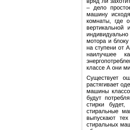
вряд ли захоти
– дело просто
машину исходя
комнаты, где о
вертикальной 
индивидуально 
мотора и блоку
на ступени от A
наилучшее к
энергопотребле
классе А они м
Существует о
растягивает од
машины классо
будут потребля
стирки будет,
стиральные ма
выпускают тех
стиральных маш