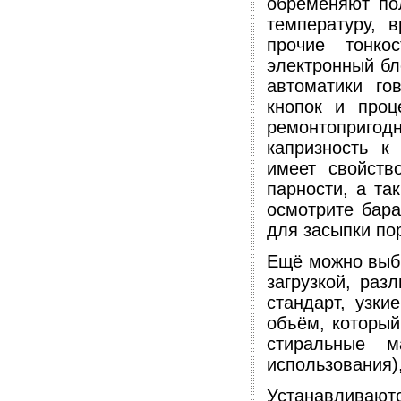
обременяют по
температуру, 
прочие тонко
электронный бло
автоматики го
кнопок и проц
ремонтоприг
капризность к
имеет свойств
парности, а та
осмотрите бара
для засыпки по
Ещё можно выбр
загрузкой, раз
стандарт, узки
объём, который
стиральные 
использования)
Устанавлива