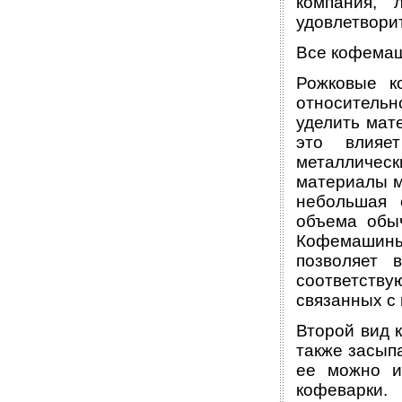
компания, 
удовлетвори
Все кофемаш
Рожковые к
относитель
уделить мате
это влияе
металлическ
материалы мо
небольшая 
объема обыч
Кофемашины
позволяет 
соответств
связанных с
Второй вид 
также засып
ее можно и
кофеварки.