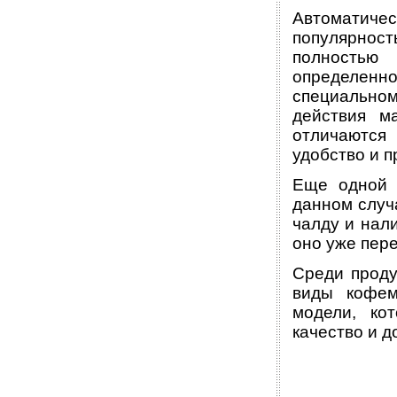
Автоматиче
популярнос
полностью
определенн
специальном
действия м
отличаются
удобство и п
Еще одной 
данном случ
чалду и нали
оно уже пер
Среди проду
виды кофем
модели, ко
качество и д